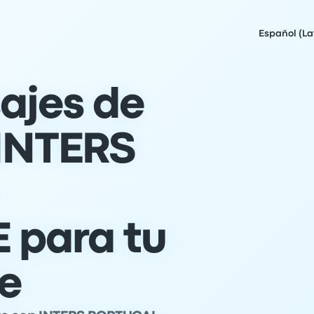
Español (L
ajes de
INTERS
-
 para tu
je