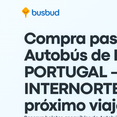
al formulario de búsqueda
Saltar al contenido
Ir al pie de página
Compra pas
Autobús de 
PORTUGAL 
INTERNORTE
próximo via