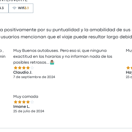
 INTERNORTE
4.3
Wifi
3.1
positivamente por su puntualidad y la amabilidad de sus
 usuarios mencionan que el viaje puede resultar largo debi
 ,
Muy Buenos autobuses. Pero eso si, que ninguna
Muy
min
exactitud en los horarios y no informan nada de los
posibles retrasos…🤷🏽‍♂️
4.0 de 5 estrellas
4.0
Claudio J.
Ha
7 de septiembre de 2024
23 
Muy comoda
4.0 de 5 estrellas
Imane L.
25 de julio de 2024