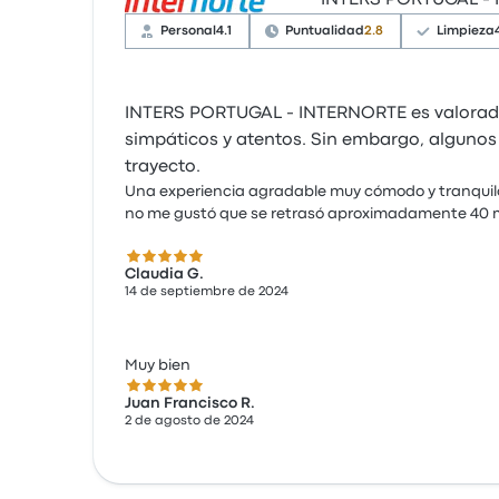
INTERS PORTUGAL -
Personal
4.1
Puntualidad
2.8
Limpieza
INTERS PORTUGAL - INTERNORTE es valorada 
simpáticos y atentos. Sin embargo, algunos
trayecto.
Una experiencia agradable muy cómodo y tranquilo
no me gustó que se retrasó aproximadamente 40 
5.0 de 5 estrellas
Claudia G.
14 de septiembre de 2024
Muy bien
5.0 de 5 estrellas
Juan Francisco R.
2 de agosto de 2024