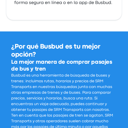
forma segura en línea o en la app de Busbud.
¿Por qué Busbud es tu mejor
opción?
La mejor manera de comprar pasajes
de bus y tren
Busbud es una herramienta de búsqueda de buses y
trenes: incluimos rutas, horarios y precios de SRM
Transports en nuestras búsquedas junto con muchas
otras empresas de trenes y de buses. Para comparar
precios, servicios y horarios, busca una ruta. Si
encuentras un viaje adecuado, puedes continuar y
obtener tu pasajes de SRM Transports con nosotros.
Ten en cuenta que los pasajes de tren se agotan, SRM
Transports y otros operadores suelen cobrar mucho
más por los pasajes de último minuto o por aquellos