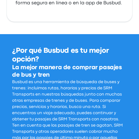
forma segura en línea o en la app de Busbud.
¿Por qué Busbud es tu mejor
opción?
La mejor manera de comprar pasajes
de bus y tren
Busbud es una herramienta de búsqueda de buses y
trenes: incluimos rutas, horarios y precios de SRM
Transports en nuestras búsquedas junto con muchas
otras empresas de trenes y de buses. Para comparar
precios, servicios y horarios, busca una ruta. Si
encuentras un viaje adecuado, puedes continuar y
obtener tu pasajes de SRM Transports con nosotros.
Ten en cuenta que los pasajes de tren se agotan, SRM
Transports y otros operadores suelen cobrar mucho
más por los pasajes de último minuto o por aquellos