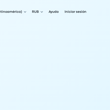
atinoamérica)
RUB
Ayuda
Iniciar sesión