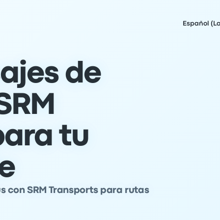
Español (L
ajes de
 SRM
para tu
je
s con SRM Transports para rutas