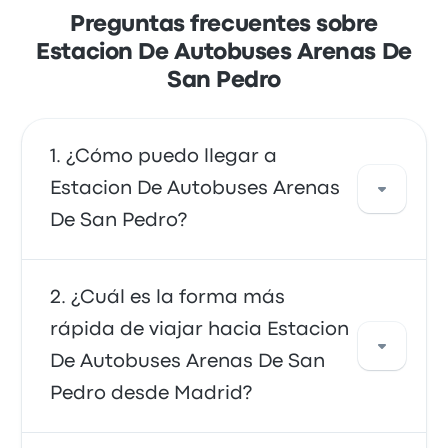
Preguntas frecuentes sobre
Estacion De Autobuses Arenas De
San Pedro
¿Cómo puedo llegar a
Estacion De Autobuses Arenas
De San Pedro?
Puedes tomar el autobús, que proporciona
¿Cuál es la forma más
acceso directo a tu destino. También puedes
rápida de viajar hacia Estacion
tomar un taxi o usar un servicio de coche
De Autobuses Arenas De San
compartido.
Pedro desde Madrid?