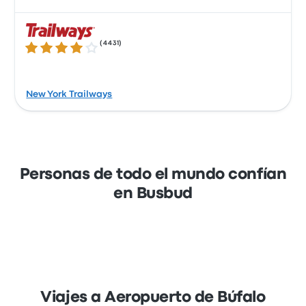
(
4431
)
3.9 de 5 estrellas
New York Trailways
Personas de todo el mundo confían
en Busbud
Viajes a Aeropuerto de Búfalo