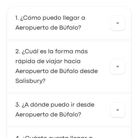
¿Cómo puedo llegar a
Aeropuerto de Búfalo?
Puedes tomar el autobús, que proporciona
¿Cuál es la forma más
acceso directo al aeropuerto. También
rápida de viajar hacia
puedes tomar un taxi o usar un servicio de
Aeropuerto de Búfalo desde
coche compartido.
Salisbury?
La forma más rápida de viajar hacia y desde
¿A dónde puedo ir desde
Aeropuerto de Búfalo es en autobús, que
Aeropuerto de Búfalo?
ofrece un transporte conveniente a las
terminales del aeropuerto. Los buses suelen
ser económicos, confiables y tienen asientos
Desde Aeropuerto de Búfalo, puedes viajar a