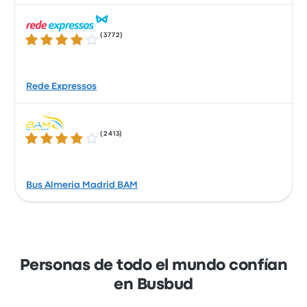
(
3772
)
4.1 de 5 estrellas
Rede Expressos
(
2413
)
4.0 de 5 estrellas
Bus Almeria Madrid BAM
Personas de todo el mundo confían
en Busbud