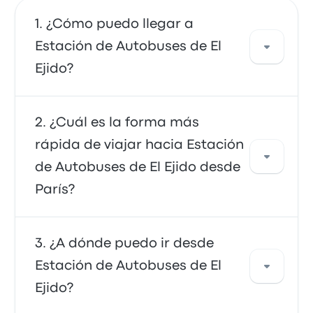
¿Cómo puedo llegar a
Estación de Autobuses de El
Ejido?
Puedes tomar el autobús, que proporciona
¿Cuál es la forma más
acceso directo a tu destino. También puedes
rápida de viajar hacia Estación
tomar un taxi o usar un servicio de coche
de Autobuses de El Ejido desde
compartido.
París?
La forma más rápida de viajar hacia y desde
¿A dónde puedo ir desde
Estación de Autobuses de El Ejido es en
Estación de Autobuses de El
autobús, que ofrece un transporte
Ejido?
conveniente a tu destino. Los buses suelen
ser económicos, confiables y tienen asientos