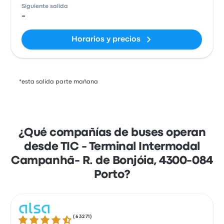
Siguiente salida
-
Horarios y precios
*esta salida parte mañana
¿Qué compañías de buses operan
desde TIC - Terminal Intermodal
Campanhã- R. de Bonjóia, 4300-084
Porto?
(
63271
)
4.3 de 5 estrellas