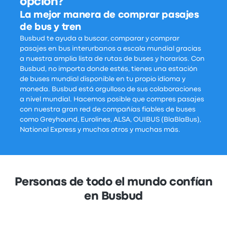
opción?
La mejor manera de comprar pasajes
de bus y tren
Busbud te ayuda a buscar, comparar y comprar
pasajes en bus interurbanos a escala mundial gracias
a nuestra amplia lista de rutas de buses y horarios. Con
Busbud, no importa donde estés, tienes una estación
de buses mundial disponible en tu propio idioma y
moneda. Busbud está orgulloso de sus colaboraciones
a nivel mundial. Hacemos posible que compres pasajes
con nuestra gran red de compañías fiables de buses
como Greyhound, Eurolines, ALSA, OUIBUS (BlaBlaBus),
National Express y muchos otros y muchas más.
Personas de todo el mundo confían
en Busbud