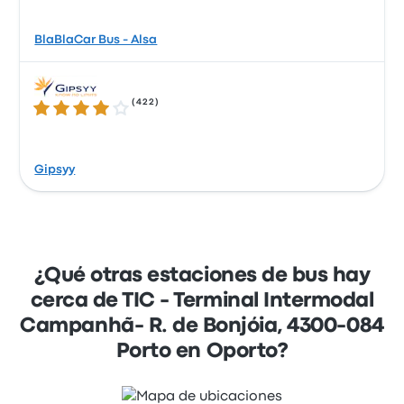
BlaBlaCar Bus - Alsa
(
422
)
4.1 de 5 estrellas
Gipsyy
¿Qué otras estaciones de bus hay
cerca de TIC - Terminal Intermodal
Campanhã- R. de Bonjóia, 4300-084
Porto en Oporto?