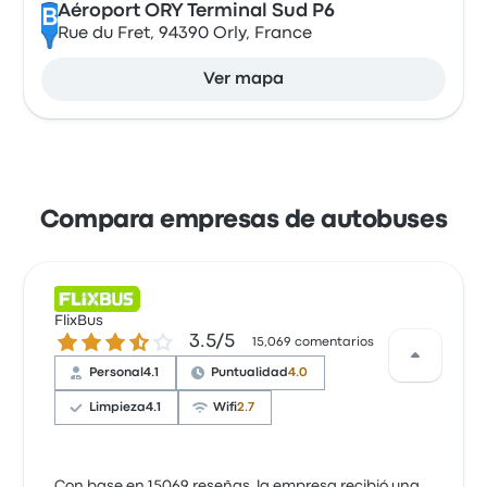
Aéroport ORY Terminal Sud P6
B
Rue du Fret, 94390 Orly, France
Ver mapa
Compara empresas de autobuses
FlixBus
3.5 de 5 estrellas
3.5/5
15,069 comentarios
Personal
4.1
Puntualidad
4.0
Limpieza
4.1
Wifi
2.7
Con base en 15069 reseñas, la empresa recibió una