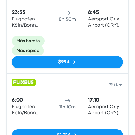
23:55
8:45
Flughafen
Aéroport Orly
8h 50m
Köln/Bonn
Airport (ORY)
Airport (CGN)
Terminals 1-3
Más barato
Más rápido
$994
Auto
6:00
17:10
Flughafen
Aéroport Orly
11h 10m
Köln/Bonn
Airport (ORY)
Airport (CGN)
Terminals 1-3
Sin etiquetas