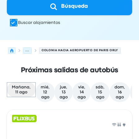
Búsqueda
Buscar alojamientos
...
COLONIA HACIA AEROPUERTO DE PARIS ORLY
Próximas salidas de autobús
Mañana,
mié,
jue,
vie,
sáb,
dom,
l
11 ago
12
13
14
15
16
ago
ago
ago
ago
ago
a
Próximas salidas de Colonia a París el 11 de agosto
Operado por
Tipo de vehículo
Hora de salida
Ubicación d
Auto