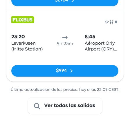
$1,724
Auto
23:20
8:45
Leverkusen
Aéroport Orly
9h 25m
(Mitte Station)
Airport (ORY)
Terminals 1-3
Sin etiquetas
$994
Última actualización de los precios: hoy a las 22:09 CEST.
Ver todas las salidas