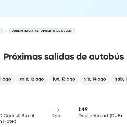
N
DUBLIN HACIA AEROPUERTO DE DUBLIN
Próximas salidas de autobús
11 ago
mié, 12 ago
jue, 13 ago
vie, 14 ago
sáb, 
osto
cación de salida
Duración del viaje
hora de llegada
Ubicaci
1:49
 O’Connell Street
Dublin Airport (DUB)
26m
 Hotel)