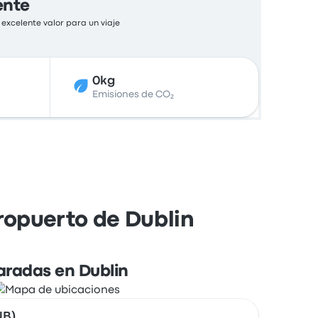
ente
excelente valor para un viaje
0kg
Emisiones de CO₂
ropuerto de Dublin
aradas en Dublin
UB)