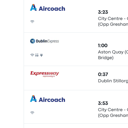
3:23
City Centre -
(Opp Gresham
Autobús
1:00
Aston Quay (
Bridge)
Autobús
0:37
Dublin Stillo
Autobús
3:53
City Centre -
(Opp Gresham
Autobús