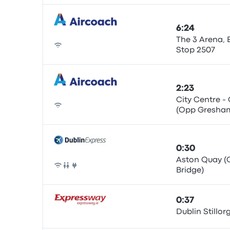
6:24
The 3 Arena, 
Stop 2507
Autobús
2:23
City Centre -
(Opp Gresham
Autobús
0:30
Aston Quay (
Bridge)
Autobús
0:37
Dublin Stillo
Autobús