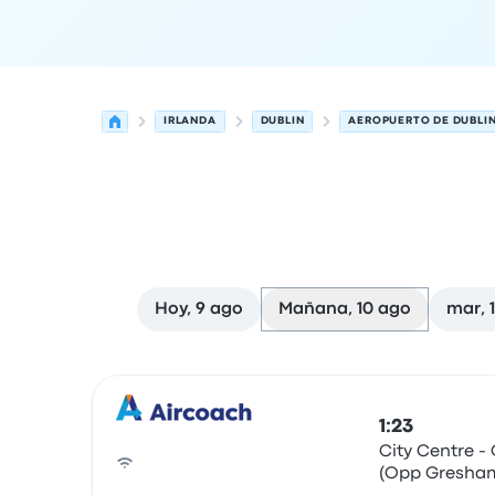
IRLANDA
DUBLIN
AEROPUERTO DE DUBLI
Hoy, 9 ago
Mañana, 10 ago
mar, 
Próximas salidas de Dublin a Dublin el 10 de ag
Operado por
Tipo de vehículo
Hora de salida
Ubi
1:23
City Centre -
(Opp Gresham
Autobús