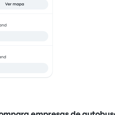
Ver mapa
land
land
ompara empresas de autobus