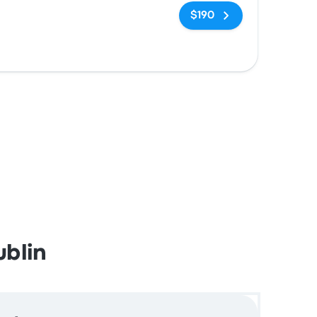
Sin etiquetas
$190
ublin