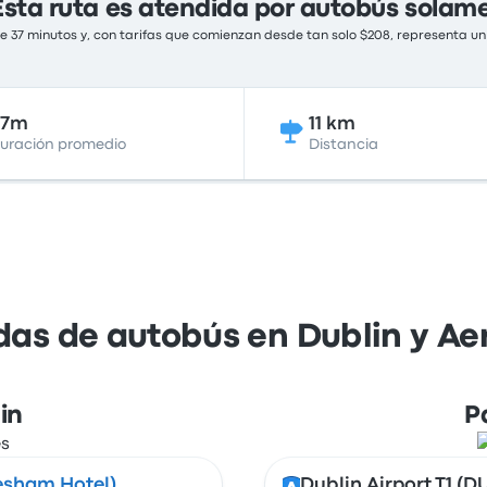
Esta ruta es atendida por autobús solam
 37 minutos y, con tarifas que comienzan desde tan solo $208, representa un 
37m
11 km
uración promedio
Distancia
das de autobús en Dublin y Ae
in
P
resham Hotel)
Dublin Airport T1 (D