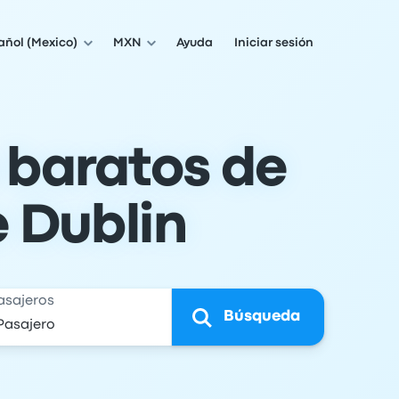
añol (Mexico)
MXN
Ayuda
Iniciar sesión
 baratos de
e Dublin
asajeros
Búsqueda