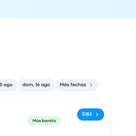
15 ago
dom, 16 ago
Más fechas
ón de llegada
Recomendado
Precio y enlace de compra
$183
Más barato