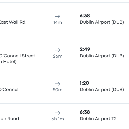
6:38
East Wall Rd,
Dublin Airport (DUB)
14m
2:49
 O’Connell Street
Dublin Airport (DUB)
26m
 Hotel)
1:20
O'Connell
Dublin Airport (DUB)
50m
6:38
rgan Road
Dublin Airport T2
6h 1m