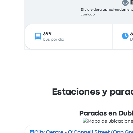
El viaje dura aproximadamente
cómodo.
399
bus por día
D
Estaciones y para
Paradas en Dubl
City Centre - O’Connell Street (Opp G