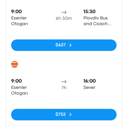
Auto
9:00
15:30
Esenler
Plovdiv Bus
6h 30m
Otogarı
and Coach
Station Sever
Sin etiquetas
$627
Auto
9:00
16:00
Esenler
Sever
7h
Otogarı
Sin etiquetas
$752