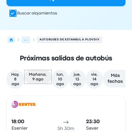
Buscar alojamientos
...
AUTOBUSES DE ESTANBUL A PLOVDIV
Próximas salidas de autobús
Hoy,
Mañana,
lun,
jue,
vie,
Más
8
9 ago
10
13
14
fechas
ago
ago
ago
ago
Próximas salidas de Estanbul a Plovdiv el 9 de agosto
Operado por
Tipo de vehículo
Hora de salida
Ubicación d
Auto
18:00
23:30
Esenler
Sever
5h 30m