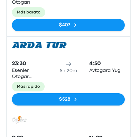
Otogarı
Más barato
$407
Auto
23:30
4:50
Esenler
Avtogara Yug
5h 20m
Otogar,
Istanbul
Más rápido
$528
Auto