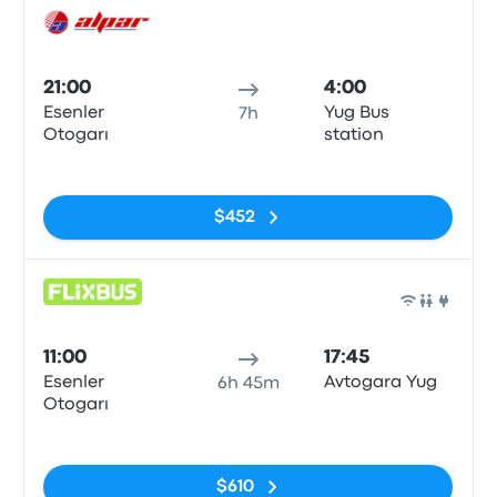
Auto
21:00
4:00
Esenler
Yug Bus
7h
Otogarı
station
Sin etiquetas
$452
Auto
11:00
17:45
Esenler
Avtogara Yug
6h 45m
Otogarı
Sin etiquetas
$610