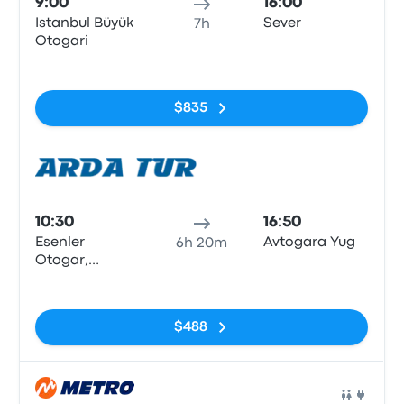
9:00
16:00
Istanbul Büyük
Sever
7h
Otogari
Sin etiquetas
$835
Auto
10:30
16:50
Esenler
Avtogara Yug
6h 20m
Otogar,
Istanbul
Sin etiquetas
$488