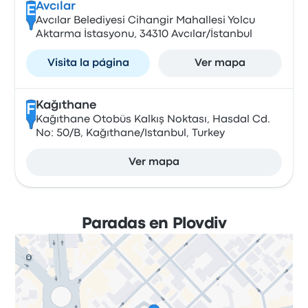
Avcılar
E
Avcılar Belediyesi Cihangir Mahallesi Yolcu
Aktarma İstasyonu, 34310 Avcılar/İstanbul
Visita la página
Ver mapa
Kağıthane
F
Kağıthane Otobüs Kalkış Noktası, Hasdal Cd.
No: 50/B, Kağıthane/Istanbul, Turkey
Ver mapa
Paradas en Plovdiv