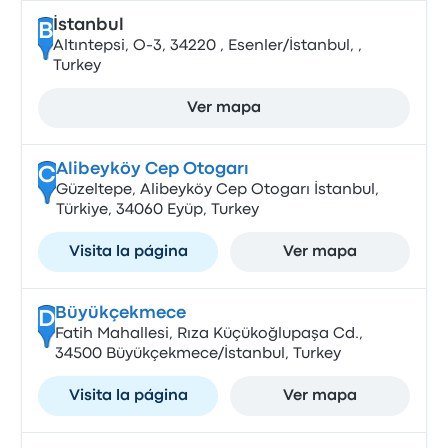
İstanbul
B
Altıntepsi, O-3, 34220 , Esenler/İstanbul, ,
Turkey
Ver mapa
Alibeyköy Cep Otogarı
C
Güzeltepe, Alibeyköy Cep Otogarı İstanbul,
Türkiye, 34060 Eyüp, Turkey
Visita la página
Ver mapa
Büyükçekmece
D
Fatih Mahallesi, Rıza Küçükoğlupaşa Cd.,
34500 Büyükçekmece/İstanbul, Turkey
Visita la página
Ver mapa