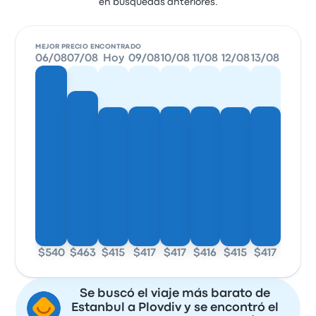
en búsquedas anteriores.
MEJOR PRECIO ENCONTRADO
06/08
07/08
Hoy
09/08
10/08
11/08
12/08
13/08
$540
$463
$415
$417
$417
$416
$415
$417
Se buscó el viaje más barato de
Estanbul a Plovdiv y se encontró el