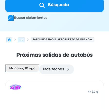
Búsqueda
Buscar alojamientos
...
PARDUBICE HACIA AEROPUERTO DE KRAKOW
Próximas salidas de autobús
Mañana, 10 ago
Más fechas
Próximas salidas de Pardubice a Krakow el 10 de agosto
Operado por
Tipo de vehículo
Hora de salida
Ubicación d
Auto