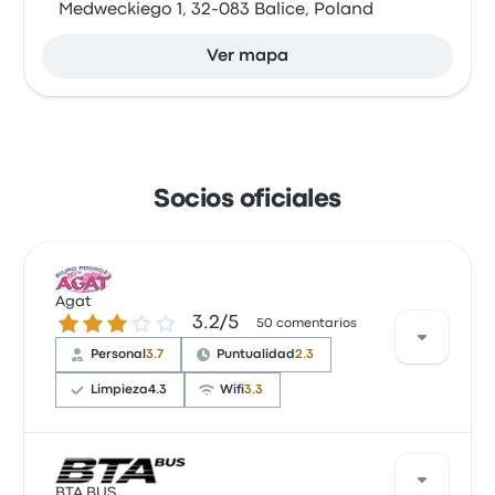
Medweckiego 1, 32-083 Balice, Poland
Ver mapa
Socios oficiales
Agat
3.2 de 5 estrellas
3.2/5
50 comentarios
Personal
3.7
Puntualidad
2.3
Limpieza
4.3
Wifi
3.3
Con base en 50 reseñas, la empresa recibió una
calificación de 3.2 estrellas en Busbud. Los viajeros
ВТА BUS