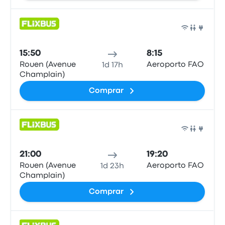
Auto
15:50
8:15
Rouen (Avenue
Aeroporto FAO
1d 17h
Champlain)
Comprar
Auto
21:00
19:20
Rouen (Avenue
Aeroporto FAO
1d 23h
Champlain)
Comprar