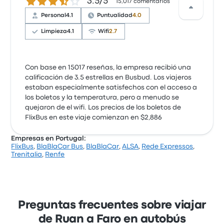
3.5 de 5 estrellas
3.5/5
15,017 comentarios
Personal
4.1
Puntualidad
4.0
Limpieza
4.1
Wifi
2.7
Con base en 15017 reseñas, la empresa recibió una
calificación de 3.5 estrellas en Busbud. Los viajeros
estaban especialmente satisfechos con el acceso a
los boletos y la temperatura, pero a menudo se
quejaron de el wifi. Los precios de los boletos de
FlixBus en este viaje comienzan en $2,886
Empresas en Portugal:
FlixBus
,
BlaBlaCar Bus
,
BlaBlaCar
,
ALSA
,
Rede Expressos
,
Trenitalia
,
Renfe
Preguntas frecuentes sobre viajar
de Ruan a Faro en autobús