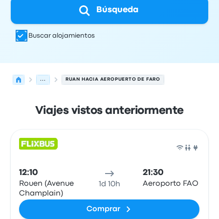
Búsqueda
Buscar alojamientos
...
RUAN HACIA AEROPUERTO DE FARO
Viajes vistos anteriormente
Próximas salidas de Ruan a Faro el 7 de agosto
Operado por
Tipo de vehículo
Hora de salida
Ubicación d
Auto
12:10
21:30
Rouen (Avenue
Aeroporto FAO
1d 10h
Champlain)
Comprar