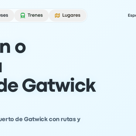
uses
Trenes
Lugares
Esp
n o
a
de Gatwick
puerto de Gatwick con rutas y