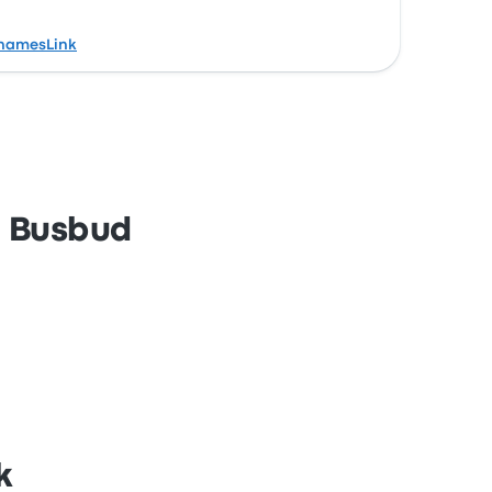
hamesLink
n Busbud
k