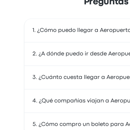
Preguntas
¿Cómo puedo llegar a Aeropuert
Puedes tomar el autobús o el tren, que dan 
¿A dónde puedo ir desde Aeropu
viaje compartido.
Desde Aeropuerto de Gatwick, puedes viajar
¿Cuánto cuesta llegar a Aeropue
City Bus Station y Brighton Train Station. U
En general, un boleto entre Aeropuerto de G
¿Qué compañías viajan a Aeropu
en cuenta que los precios pueden variar seg
Puedes viajar con National Express, FlixBus
¿Cómo compro un boleto para A