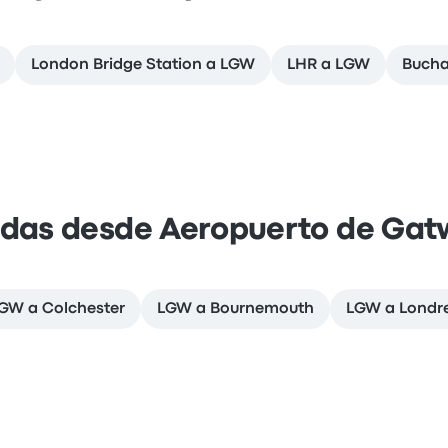
London Bridge Station a LGW
LHR a LGW
Bucha
idas desde Aeropuerto de Gat
GW a Colchester
LGW a Bournemouth
LGW a Londr