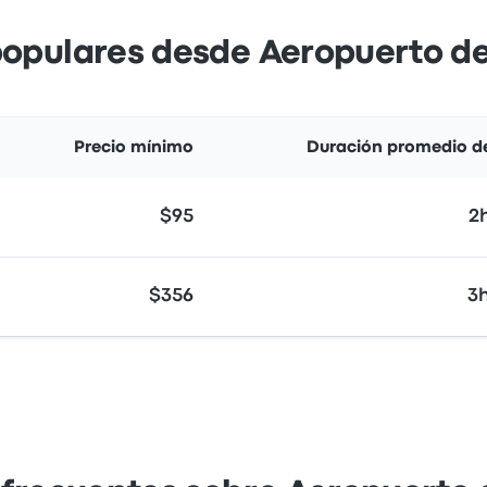
populares desde Aeropuerto d
Precio mínimo
Duración promedio de
$95
2
$356
3