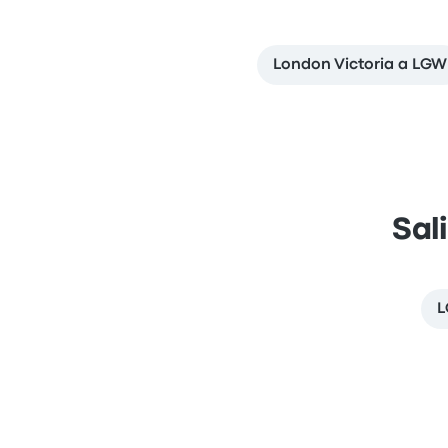
London Victoria a LGW
Sal
L