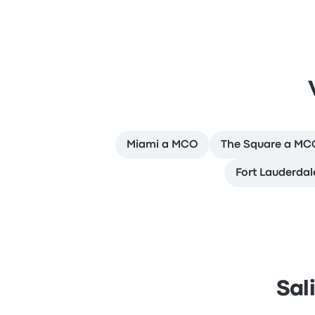
Miami a MCO
The Square a MC
Fort Lauderda
Sal