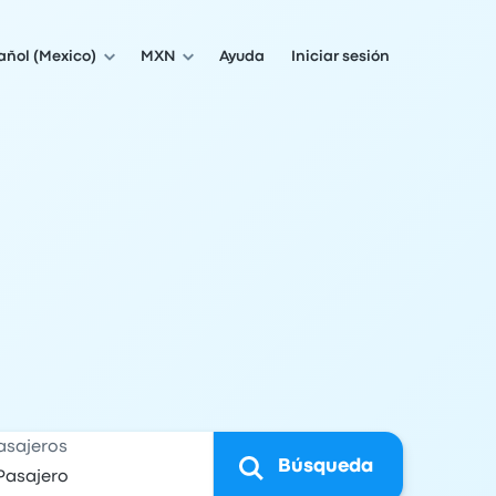
añol (Mexico)
MXN
Ayuda
Iniciar sesión
asajeros
Búsqueda