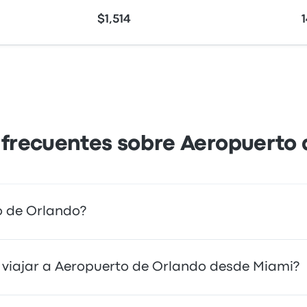
$1,514
 frecuentes sobre Aeropuerto 
o de Orlando?
o directo al aeropuerto. Alternativamente, también puedes 
 viajar a Aeropuerto de Orlando desde Miami?