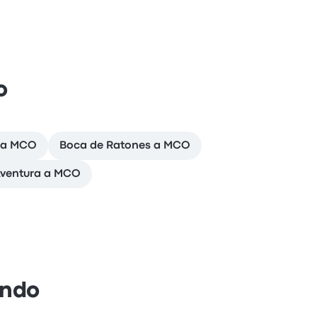
o
n a MCO
Boca de Ratones a MCO
ventura a MCO
ando