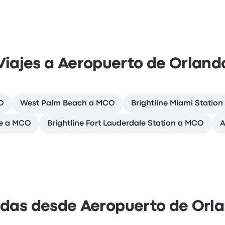
Viajes a Aeropuerto de Orland
O
West Palm Beach a MCO
Brightline Miami Statio
le a MCO
Brightline Fort Lauderdale Station a MCO
A
idas desde Aeropuerto de Orl