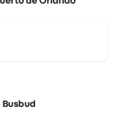
uerto de Orlando
n Busbud