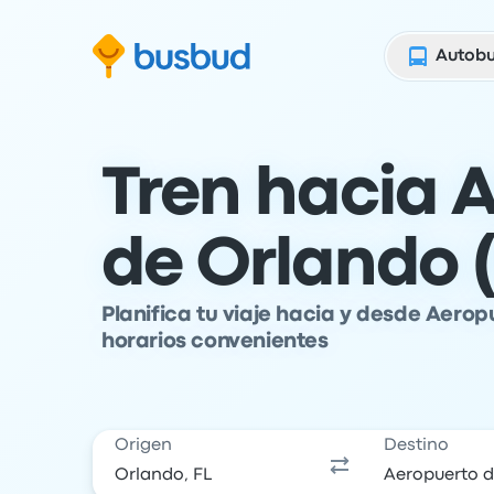
al formulario de búsqueda
Ir al pie de página
Ir al contenido
Autob
Tren hacia 
de Orlando
Planifica tu viaje hacia y desde Aero
horarios convenientes
Origen
Destino