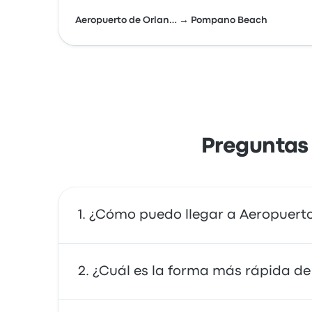
Aeropuerto de Orlan… → Pompano Beach
Preguntas
¿Cómo puedo llegar a Aeropuert
Puedes tomar el tren, que proporciona acces
¿Cuál es la forma más rápida de
compartido.