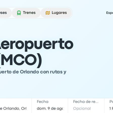
uses
Trenes
Lugares
Esp
Aeropuerto
 (MCO)
puerto de Orlando con rutas y
Fecha
Fecha de regreso
P