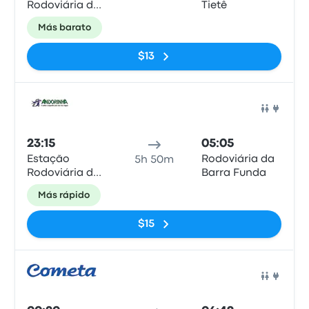
Rodoviária de
Tietê
Curitiba
Más barato
$13
Auto
23:15
05:05
Estação
Rodoviária da
5h 50m
Rodoviária de
Barra Funda
Curitiba
Más rápido
$15
Auto