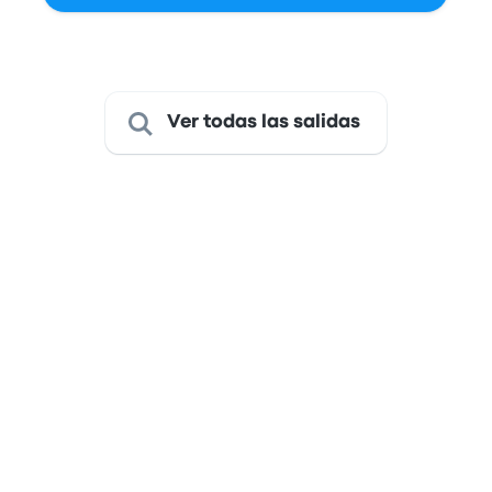
Última actualización de los precios: hoy a las 12:42 AM -03.
Ver todas las salidas
Viaja de Curitiba a São Paulo
Esta ruta es atendida por
autobús solamente
El viaje dura aproximadamente 6 horas 30 minutos y, con
tarifas que comienzan desde tan solo $10, representa un
excelente valor para un viaje cómodo.