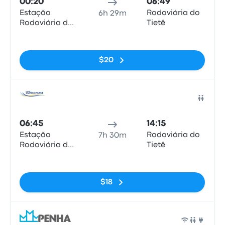
00:20
06:49
Estação
Rodoviária do
6h 29m
Rodoviária de
Tietê
Curitiba
Sin etiquetas
$20
Auto
06:45
14:15
Estação
Rodoviária do
7h 30m
Rodoviária de
Tietê
Curitiba
Sin etiquetas
$18