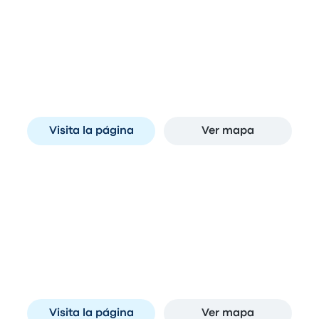
Paradas en Curitiba
Estação Rodoviária de Curitiba
A
Av. Presidente Affonso Camargo, 330 - Jardim
Botânico, Curitiba - PR, Brazil
Visita la página
Ver mapa
Paradas en São Paulo
Barra Funda
A
Terminal Rodoviário da Barra Funda, Avenida
Auro Soares de Moura Andrade, 664 - Barra
Funda, São Paulo - SP, 01156-001, Brazil
Visita la página
Ver mapa