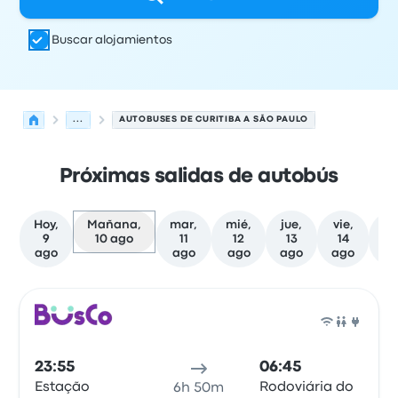
Buscar alojamientos
...
AUTOBUSES DE CURITIBA A SÃO PAULO
Próximas salidas de autobús
Hoy,
Mañana,
mar,
mié,
jue,
vie,
sá
9
10 ago
11
12
13
14
1
ago
ago
ago
ago
ago
a
Próximas salidas de Curitiba a São Paulo el 10 de agost
Operado por
Tipo de vehículo
Hora de salida
Ubicación d
Auto
23:55
06:45
Estação
Rodoviária do
6h 50m