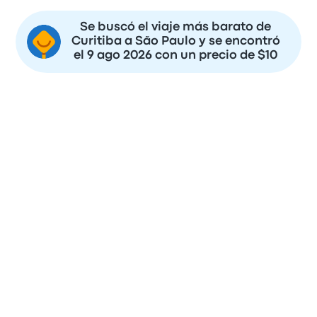
Se buscó el viaje más barato de
Curitiba a São Paulo y se encontró
el 9 ago 2026 con un precio de $10
Para ahorrar dinero y asegurarte de conseguir el mejor
asiento, es buena idea comprar tus boletos de Curitiba a São
Paulo lo más pronto posible.
Puedes esperar pagar de $10 a $88 por un boleto de autobús
de Curitiba a São Paulo con base en los últimos 2 días.
Puedes llegar a encontrar el mejor precio para viajar en $13,
que es el 2026-08-10.
Por lo general, Cometa, Viação Penha cobra precios más
altos por boletos con fechas más cercanas a la fecha de
salida. Podrás encontrar los mejores precios si eres flexible
en la fecha de tu viaje.
Rutas de autobús más populares