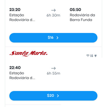
Auto
23:20
05:50
Estação
Rodoviária da
6h 30m
Rodoviária de
Barra Funda
Curitiba
Sin etiquetas
$16
Auto
22:40
05:35
Estação
Rodoviária do
6h 55m
Rodoviária de
Tietê
Curitiba
Sin etiquetas
$20