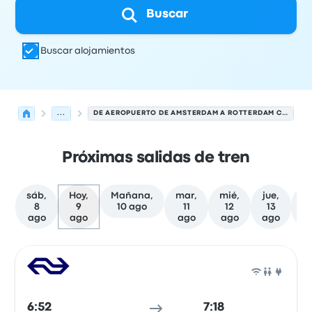
Buscar
Buscar alojamientos
...
DE AEROPUERTO DE AMSTERDAM A ROTTERDAM CENTRAAL
Próximas salidas de tren
sáb,
Hoy,
Mañana,
mar,
mié,
jue,
vi
8
9
10 ago
11
12
13
1
ago
ago
ago
ago
ago
a
Las próximas salidas de Amsterdam a Rotterdam el 9 d
Operado por
Tipo de vehículo
Hora de salida
Ubicación d
Tren
6:52
7:18