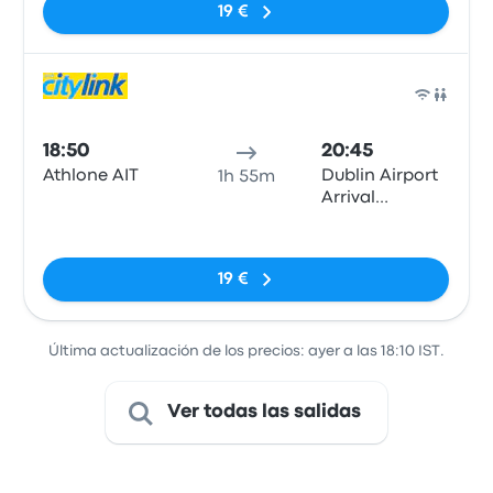
19 €
Auto
18:50
20:45
Athlone AIT
Dublin Airport
1h 55m
Arrival
Terminal 1
Sin etiquetas
19 €
Última actualización de los precios: ayer a las 18:10 IST.
Ver todas las salidas