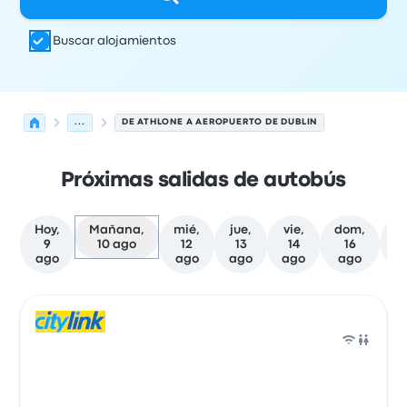
Buscar alojamientos
...
DE ATHLONE A AEROPUERTO DE DUBLIN
Próximas salidas de autobús
Hoy,
Mañana,
mié,
jue,
vie,
dom,
9
10 ago
12
13
14
16
f
ago
ago
ago
ago
ago
Las próximas salidas de Athlone a Dublin el 10 de agost
Operado por
Tipo de vehículo
Hora de salida
Ubicación d
Auto