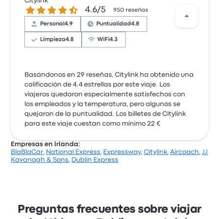
Citylink
4.6 sobre 5 estrellas
4.6/5
950 reseñas
Personal
4.9
Puntualidad
4.8
Limpieza
4.8
WiFi
4.3
Basándonos en 29 reseñas, Citylink ha obtenido una
calificación de 4.4 estrellas por este viaje. Los
viajeros quedaron especialmente satisfechos con
los empleados y la temperatura, pero algunos se
quejaron de la puntualidad. Los billetes de Citylink
para este viaje cuestan como mínimo 22 €
Empresas en Irlanda:
BlaBlaCar
,
National Express
,
Expressway
,
Citylink
,
Aircoach
,
JJ
Kavanagh & Sons
,
Dublin Express
Preguntas frecuentes sobre viajar