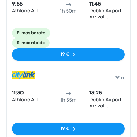
9:55
11:45
Athlone AIT
Dublin Airport
1h 50m
Arrival
Terminal 1
El más barato
El más rápido
19 €
Auto
11:30
13:25
Athlone AIT
Dublin Airport
1h 55m
Arrival
Terminal 1
Sin etiquetas
19 €