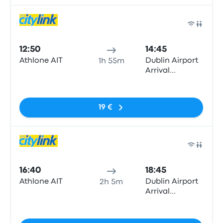
Auto
12:50
14:45
Athlone AIT
Dublin Airport
1h 55m
Arrival
Terminal 1
Sin etiquetas
19 €
Auto
16:40
18:45
Athlone AIT
Dublin Airport
2h 5m
Arrival
Terminal 1
Sin etiquetas