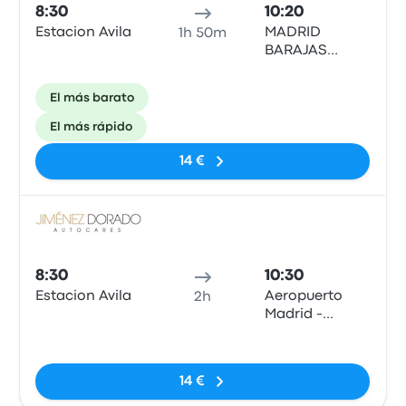
8:30
10:20
Estacion Avila
MADRID
1h 50m
BARAJAS
aeropuerto T1
El más barato
El más rápido
14 €
Auto
8:30
10:30
Estacion Avila
Aeropuerto
2h
Madrid -
Barajas T4
Sin etiquetas
14 €