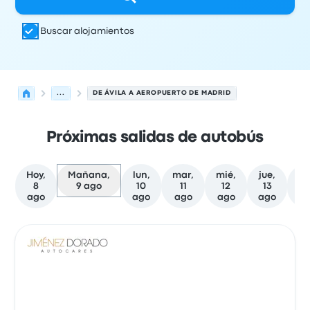
Buscar alojamientos
...
DE ÁVILA A AEROPUERTO DE MADRID
Próximas salidas de autobús
Hoy,
Mañana,
lun,
mar,
mié,
jue,
vi
8
9 ago
10
11
12
13
1
ago
ago
ago
ago
ago
a
Las próximas salidas de Ávila a Madrid el 9 de agosto
Operado por
Tipo de vehículo
Hora de salida
Ubicación d
Auto