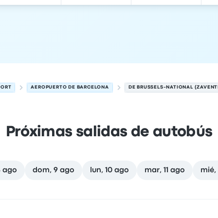
PORT
AEROPUERTO DE BARCELONA
DE BRUSSELS-NATIONAL (ZAVEN
Próximas salidas de autobús
8 ago
dom, 9 ago
lun, 10 ago
mar, 11 ago
mié,
 7 de agosto
cación de salida
Duración del viaje
hora de llegada
Ubicaci