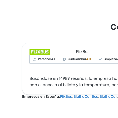
C
FlixBus
Personal
4.1
Puntualidad
4.0
Limpieza
Basándose en 14989 reseñas, la empresa ha o
con el acceso al billete y la temperatura, p
Empresas en España:
FlixBus
,
BlaBlaCar Bus
,
BlaBlaCar