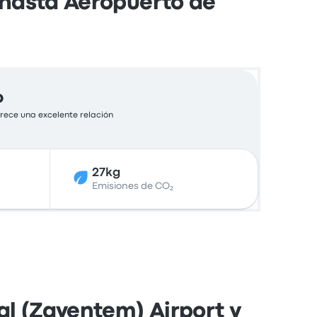
 hasta Aeropuerto de
o
frece una excelente relación
27kg
Emisiones de CO₂
al (Zaventem) Airport y