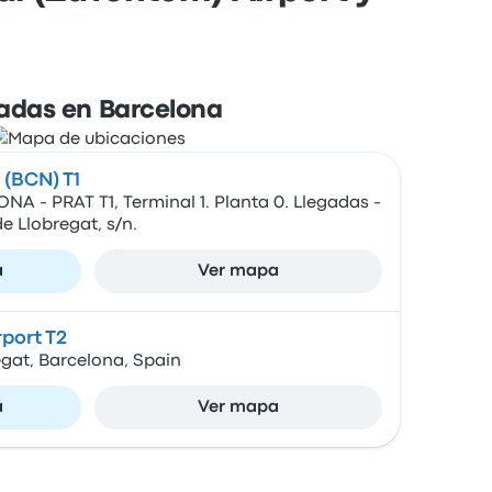
adas en Barcelona
 (BCN) T1
- PRAT T1, Terminal 1. Planta 0. Llegadas -
de Llobregat, s/n.
a
Ver mapa
rport T2
egat, Barcelona, Spain
a
Ver mapa