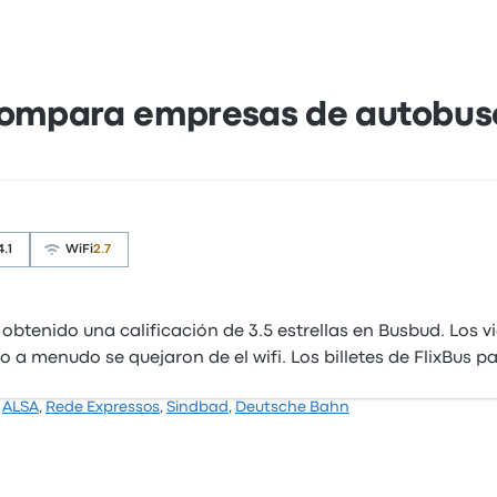
ompara empresas de autobus
4.1
WiFi
2.7
btenido una calificación de 3.5 estrellas en Busbud. Los 
ero a menudo se quejaron de el wifi. Los billetes de FlixBus
,
ALSA
,
Rede Expressos
,
Sindbad
,
Deutsche Bahn