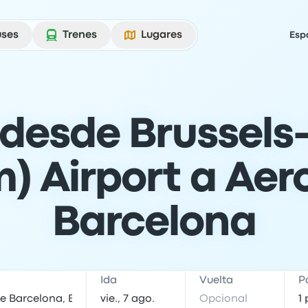
uses
Trenes
Lugares
Esp
desde Brussels
) Airport a Aer
Barcelona
Ida
Vuelta
P