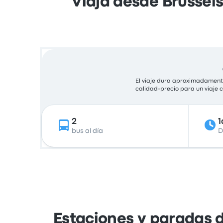
Viaja desde Brussel
El viaje dura aproximadamente
calidad-precio para un viaje
2
1
bus al día
D
Estaciones y paradas d