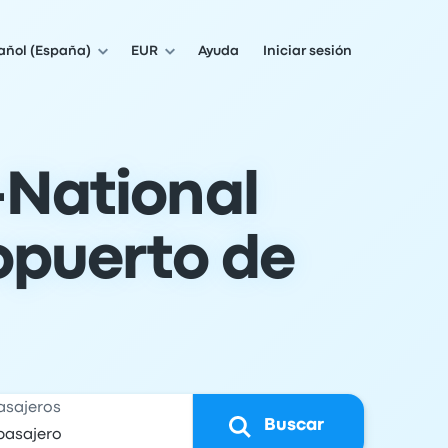
añol (España)
EUR
Ayuda
Iniciar sesión
-National
opuerto de
asajeros
Buscar