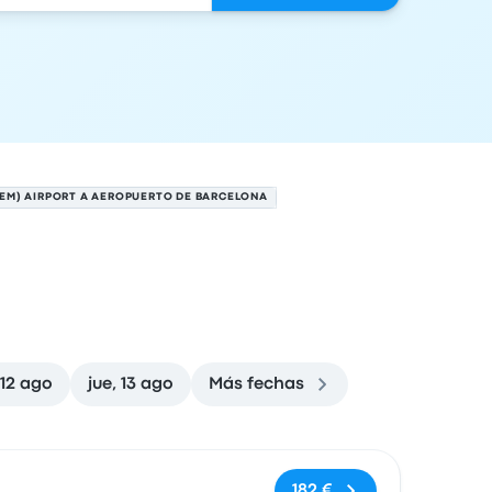
TEM) AIRPORT A AEROPUERTO DE BARCELONA
 12 ago
jue, 13 ago
Más fechas
ón de llegada
Recomendado
Precio y enlace de compra
182 €