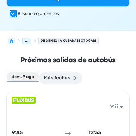
Buscar alojamientos
...
DE DENIZLI A KUŞADASI OTOGARI
Próximas salidas de autobús
dom, 9 ago
Más fechas
Las próximas salidas de Denizli a Kusadasi el 9 de agos
Operado por
Tipo de vehículo
Hora de salida
Ubicación d
Auto
9:45
12:55