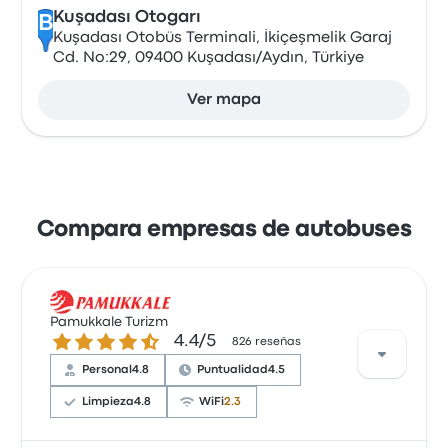
Kuşadası Otogarı
B
Kuşadası Otobüs Terminali, İkiçeşmelik Garaj
Cd. No:29, 09400 Kuşadası/Aydın, Türkiye
Ver mapa
Compara empresas de autobuses
Pamukkale Turizm
4.4 sobre 5 estrellas
4.4/5
826 reseñas
Personal
4.8
Puntualidad
4.5
Limpieza
4.8
WiFi
2.3