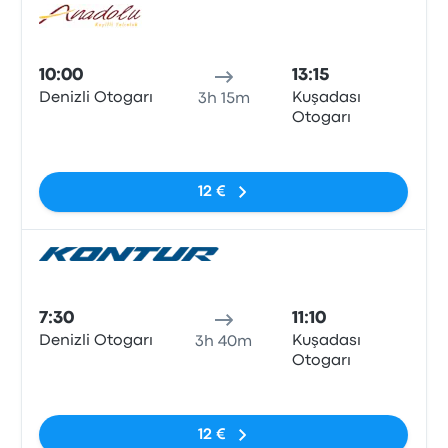
Auto
10:00
13:15
Denizli Otogarı
Kuşadası
3h 15m
Otogarı
Sin etiquetas
12 €
Auto
7:30
11:10
Denizli Otogarı
Kuşadası
3h 40m
Otogarı
Sin etiquetas
12 €