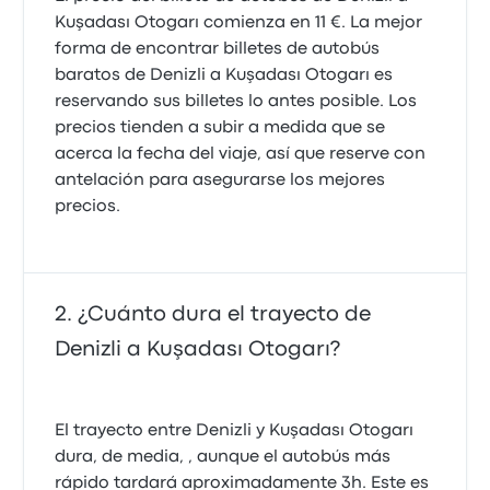
4.0 sobre 5 estrellas
Orestes Carlos C.
Kuşadası Otogarı comienza en 11 €. La mejor
20 de junio de 2025
forma de encontrar billetes de autobús
baratos de Denizli a Kuşadası Otogarı es
reservando sus billetes lo antes posible. Los
precios tienden a subir a medida que se
acerca la fecha del viaje, así que reserve con
antelación para asegurarse los mejores
precios.
¿Cuánto dura el trayecto de
Denizli a Kuşadası Otogarı?
El trayecto entre Denizli y Kuşadası Otogarı
dura, de media, , aunque el autobús más
rápido tardará aproximadamente 3h. Este es