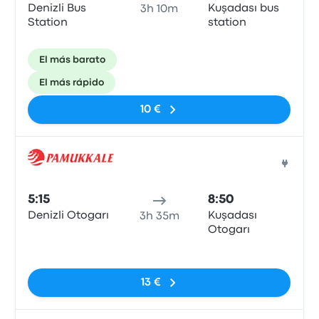
Denizli Bus
Kuşadası bus
3h 10m
Station
station
El más barato
El más rápido
10 €
Auto
5:15
8:50
Denizli Otogarı
Kuşadası
3h 35m
Otogarı
Sin etiquetas
13 €