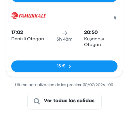
Auto
17:02
20:50
Denizli Otogarı
Kuşadası
3h 48m
Otogarı
Sin etiquetas
13 €
Última actualización de los precios: 30/07/2026 +03.
Ver todas las salidas