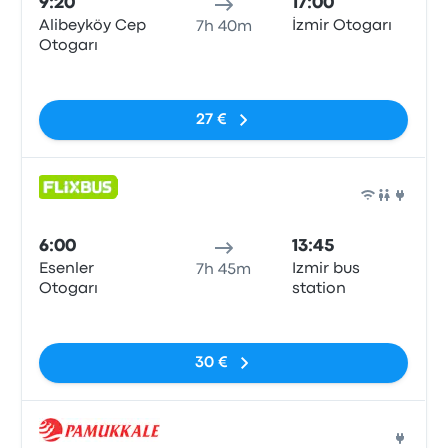
9:20
17:00
Alibeyköy Cep
İzmir Otogarı
7h 40m
Otogarı
Sin etiquetas
27 €
Auto
6:00
13:45
Esenler
Izmir bus
7h 45m
Otogarı
station
Sin etiquetas
30 €