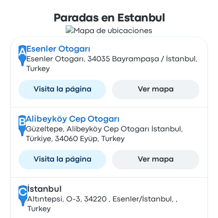
Paradas en Estanbul
Esenler Otogarı
A
Esenler Otogarı, 34035 Bayrampaşa / İstanbul,
Turkey
Visita la página
Ver mapa
Alibeyköy Cep Otogarı
B
Güzeltepe, Alibeyköy Cep Otogarı İstanbul,
Türkiye, 34060 Eyüp, Turkey
Visita la página
Ver mapa
İstanbul
C
Altıntepsi, O-3, 34220 , Esenler/İstanbul, ,
Turkey