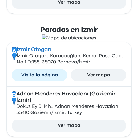
Ver mapa
Paradas en Izmir
İzmir Otogarı
A
İzmir Otogarı, Karacaoğlan, Kemal Paşa Cad.
No:1 D:158, 35070 Bornova/İzmir
Visita la página
Ver mapa
Adnan Menderes Havaalanı (Gaziemir,
B
İzmir)
Dokuz Eylül Mh., Adnan Menderes Havaalanı,
35410 Gaziemir/İzmir, Turkey
Ver mapa