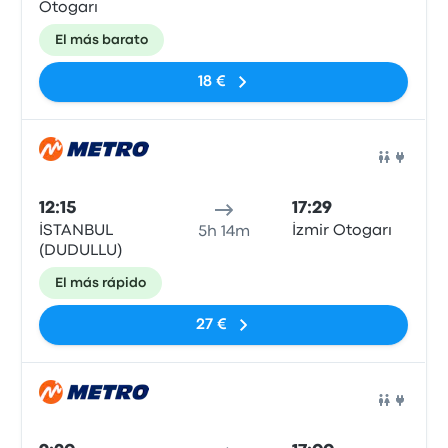
Otogarı
El más barato
18 €
Auto
12:15
17:29
İSTANBUL
İzmir Otogarı
5h 14m
(DUDULLU)
El más rápido
27 €
Auto