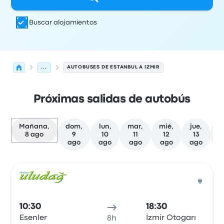
Buscar alojamientos
...
AUTOBUSES DE ESTANBUL A IZMIR
Próximas salidas de autobús
Mañana,
dom,
lun,
mar,
mié,
jue,
v
8 ago
9
10
11
12
13
ago
ago
ago
ago
ago
a
Las próximas salidas de Estanbul a Izmir el 8 de agosto
Operado por
Tipo de vehículo
Hora de salida
Ubicación d
Auto
10:30
18:30
Esenler
İzmir Otogarı
8h