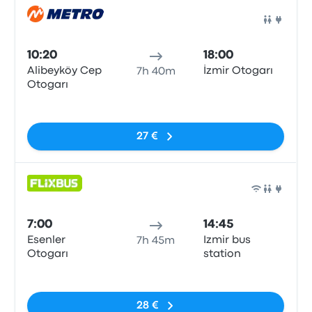
Auto
10:20
18:00
Alibeyköy Cep
İzmir Otogarı
7h 40m
Otogarı
Sin etiquetas
27 €
Auto
7:00
14:45
Esenler
Izmir bus
7h 45m
Otogarı
station
Sin etiquetas
28 €