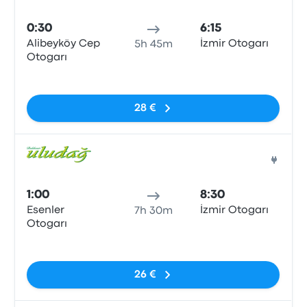
Auto
0:30
6:15
Alibeyköy Cep
İzmir Otogarı
5h 45m
Otogarı
Sin etiquetas
28 €
Auto
1:00
8:30
Esenler
İzmir Otogarı
7h 30m
Otogarı
Sin etiquetas
26 €