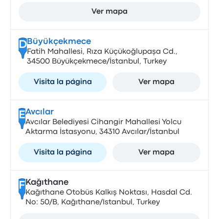
Ver mapa
Büyükçekmece
D
Fatih Mahallesi, Rıza Küçükoğlupaşa Cd.,
34500 Büyükçekmece/İstanbul, Turkey
Visita la página
Ver mapa
Avcılar
E
Avcılar Belediyesi Cihangir Mahallesi Yolcu
Aktarma İstasyonu, 34310 Avcılar/İstanbul
Visita la página
Ver mapa
Kağıthane
F
Kağıthane Otobüs Kalkış Noktası, Hasdal Cd.
No: 50/B, Kağıthane/Istanbul, Turkey