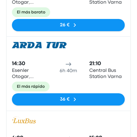
Otogar,
Station Varna
Istanbul
El más barato
26 €
Auto
14:30
21:10
Esenler
Central Bus
6h 40m
Otogar,
Station Varna
Istanbul
El más rápido
36 €
Auto