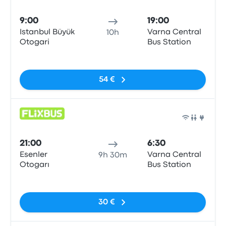
Auto
9:00
19:00
Istanbul Büyük
Varna Central
10h
Otogari
Bus Station
Sin etiquetas
54 €
Auto
21:00
6:30
Esenler
Varna Central
9h 30m
Otogarı
Bus Station
Sin etiquetas
30 €