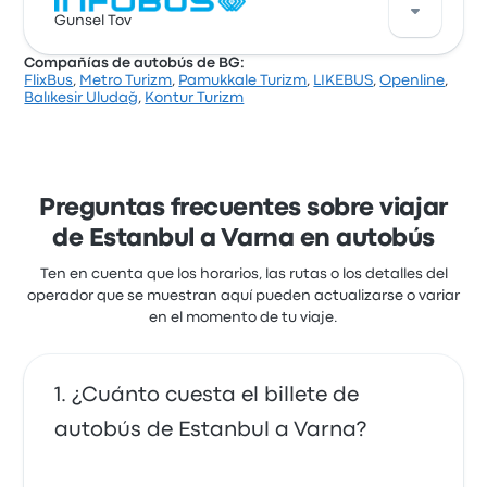
Basándose en 497 reseñas, la empresa ha obtenido
Gunsel Tov
una calificación de 3.9 estrellas en Busbud. Los
viajeros quedaron especialmente satisfechos con la
Compañías de autobús de BG:
limpieza y el acceso al billete, pero a menudo se
FlixBus
,
Metro Turizm
,
Pamukkale Turizm
,
LIKEBUS
,
Openline
,
quejaron de los enchufes. Los billetes de Infobus
Una buena manera de recorrer esta ruta es con los
Balıkesir Uludağ
,
Kontur Turizm
para este viaje cuestan como mínimo 56 €
autobuses de Gunsel Tov. La compañía ofrece 1
salidas diarias, con precios de billetes a partir de
52 €, y el viaje más corto dura aproximadamente 9
horas 10 minutos. Gunsel Tov te lleva a donde
quieras ir por un precio justo.
Preguntas frecuentes sobre viajar
de Estanbul a Varna en autobús
Ten en cuenta que los horarios, las rutas o los detalles del
operador que se muestran aquí pueden actualizarse o variar
en el momento de tu viaje.
¿Cuánto cuesta el billete de
autobús de Estanbul a Varna?