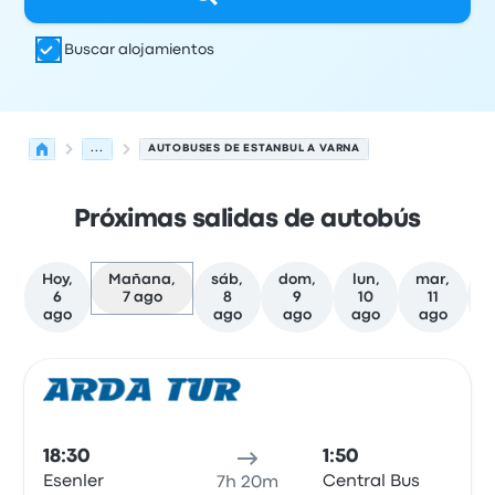
Buscar alojamientos
...
AUTOBUSES DE ESTANBUL A VARNA
Próximas salidas de autobús
Hoy,
Mañana,
sáb,
dom,
lun,
mar,
m
6
7 ago
8
9
10
11
ago
ago
ago
ago
ago
Las próximas salidas de Estanbul a Varna el 7 de agosto
Operado por
Tipo de vehículo
Hora de salida
Ubicación d
Auto
18:30
1:50
Esenler
Central Bus
7h 20m