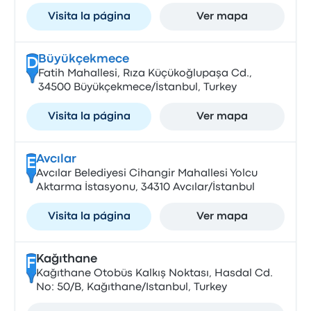
Visita la página
Ver mapa
Büyükçekmece
D
Fatih Mahallesi, Rıza Küçükoğlupaşa Cd.,
34500 Büyükçekmece/İstanbul, Turkey
Visita la página
Ver mapa
Avcılar
E
Avcılar Belediyesi Cihangir Mahallesi Yolcu
Aktarma İstasyonu, 34310 Avcılar/İstanbul
Visita la página
Ver mapa
Kağıthane
F
Kağıthane Otobüs Kalkış Noktası, Hasdal Cd.
No: 50/B, Kağıthane/Istanbul, Turkey