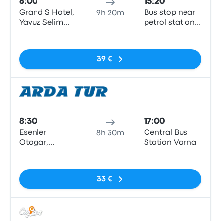
6:00
15:20
Grand S Hotel,
Bus stop near
9h 20m
Yavuz Selim
petrol station
Cd, İStanbul
"OMV", 158A
Sin etiquetas
Varnenchik str.
(bus station),
39 €
Varna
Auto
8:30
17:00
Esenler
Central Bus
8h 30m
Otogar,
Station Varna
Istanbul
Sin etiquetas
33 €