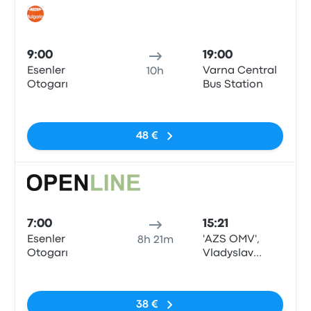
Auto
9:00
19:00
Esenler
Varna Central
10h
Otogarı
Bus Station
Sin etiquetas
48 €
Auto
7:00
15:21
Esenler
'AZS OMV',
8h 21m
Otogarı
Vladyslav
Varnenchyk,
Sin etiquetas
158A
38 €