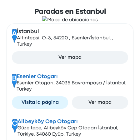
Paradas en Estanbul
İstanbul
A
Altıntepsi, O-3, 34220 , Esenler/İstanbul, ,
Turkey
Ver mapa
Esenler Otogarı
B
Esenler Otogarı, 34035 Bayrampaşa / İstanbul,
Turkey
Visita la página
Ver mapa
Alibeyköy Cep Otogarı
C
Güzeltepe, Alibeyköy Cep Otogarı İstanbul,
Türkiye, 34060 Eyüp, Turkey