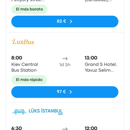
Petlyury street,
(Landside),
32, Kyiv
platform 5,6
El más barato
82 €
Auto
8:00
13:00
Kiev Central
Grand S Hotel,
1d 5h
Bus Station
Yavuz Selim
Cd, İStanbul
El más rápido
97 €
Auto
6:30
12:00