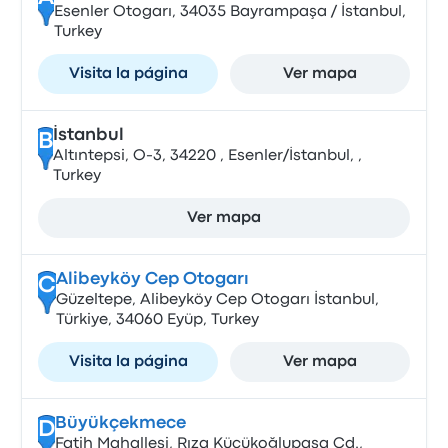
Esenler Otogarı, 34035 Bayrampaşa / İstanbul,
Turkey
Visita la página
Ver mapa
İstanbul
B
Altıntepsi, O-3, 34220 , Esenler/İstanbul, ,
Turkey
Ver mapa
Alibeyköy Cep Otogarı
C
Güzeltepe, Alibeyköy Cep Otogarı İstanbul,
Türkiye, 34060 Eyüp, Turkey
Visita la página
Ver mapa
Büyükçekmece
D
Fatih Mahallesi, Rıza Küçükoğlupaşa Cd.,