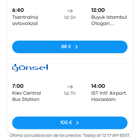
6:40
12:00
Tsentralniy
Buyuk Istambul
1d 5h
avtovokzal
Otogari,
Esenler Otogar
Sin etiquetas
10, platform
129
88 €
Auto
7:00
14:00
Kiev Central
IST Intl' Airport,
1d 7h
Bus Station
Havaalanı
Sin etiquetas
105 €
Última actualización de los precios: Today at 12:17 AM EEST.