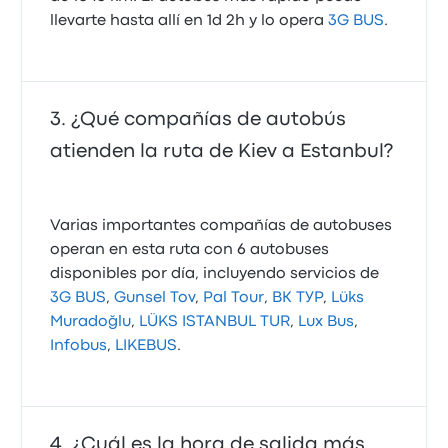
llevarte hasta allí en 1d 2h y lo opera
3G BUS
.
¿Qué compañías de autobús
atienden la ruta de Kiev a Estanbul?
Varias importantes compañías de autobuses
operan en esta ruta con 6 autobuses
disponibles por día, incluyendo servicios de
3G BUS
,
Gunsel Tov
,
Pal Tour
,
ВК ТУР
,
Lüks
Muradoğlu
,
LÜKS ISTANBUL TUR
,
Lux Bus
,
Infobus
,
LIKEBUS
.
¿Cuál es la hora de salida más