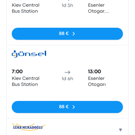
Kiev Central
Esenler
1d 5h
Bus Station
Otogar,
Istanbul
Sin etiquetas
88 €
Auto
7:00
13:00
Kiev Central
Esenler
1d 6h
Bus Station
Otogarı
Sin etiquetas
88 €
Auto