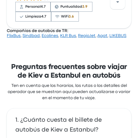
limpieza y el acceso al billete, pero a menudo se
Personal
4.7
Puntualidad
3.9
quejaron de los enchufes. Los billetes de Infobus
para este viaje cuestan como mínimo 56 €
Limpieza
4.7
WiFi
3.6
Compañías de autobús de TR:
FlixBus
,
Sindbad
,
Ecolines
,
KLR Bus
,
RegioJet
,
Agat
,
LIKEBUS
Basándose en 29 reseñas, la empresa ha obtenido
una calificación de 3.7 estrellas en Busbud. Los
viajeros quedaron especialmente satisfechos con el
acceso al billete y los empleados, pero a menudo se
quejaron de el wifi. Los billetes de LIKEBUS para este
Preguntas frecuentes sobre viajar
viaje cuestan como mínimo 69 €
de Kiev a Estanbul en autobús
Ten en cuenta que los horarios, las rutas o los detalles del
operador que se muestran aquí pueden actualizarse o variar
en el momento de tu viaje.
¿Cuánto cuesta el billete de
autobús de Kiev a Estanbul?