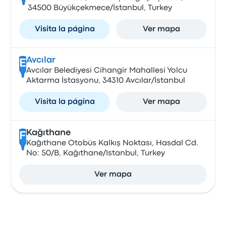
34500 Büyükçekmece/İstanbul, Turkey
Visita la página
Ver mapa
Avcılar
E
Avcılar Belediyesi Cihangir Mahallesi Yolcu
Aktarma İstasyonu, 34310 Avcılar/İstanbul
Visita la página
Ver mapa
Kağıthane
F
Kağıthane Otobüs Kalkış Noktası, Hasdal Cd.
No: 50/B, Kağıthane/Istanbul, Turkey
Ver mapa