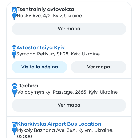
Tsentralniy avtovokzal
A
Nauky Ave, 4/2, Kyiv, Ukraine
Ver mapa
Avtostantsiya Kyiv
B
Symona Petlyury St 28, Kyiv, Ukraine
Visita la página
Ver mapa
Dachna
C
Volodymyrs'kyi Passage, 2663, Kyiv, Ukraine
Ver mapa
Kharkivska Airport Bus Location
D
Mykoly Bazhana Ave, 36А, Kyivm, Ukraine,
02000