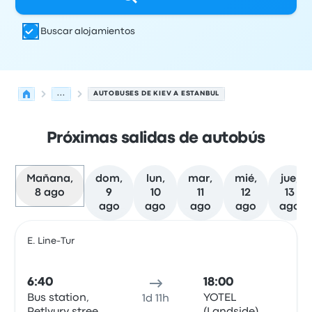
Buscar alojamientos
...
AUTOBUSES DE KIEV A ESTANBUL
Próximas salidas de autobús
Mañana,
dom,
lun,
mar,
mié,
jue,
8 ago
9
10
11
12
13
ago
ago
ago
ago
ago
Las próximas salidas de Kiev a Estanbul el 8 de agosto
Operado por
Tipo de vehículo
Hora de salida
Ubicación d
E. Line-Tur
Auto
6:40
18:00
Bus station,
YOTEL
1d 11h