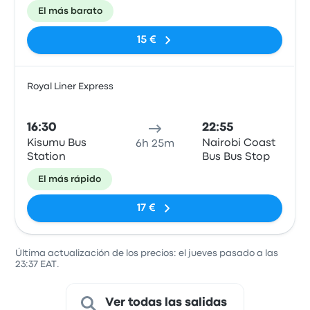
Bypass
El más barato
Highway,
Kisumu
15 €
Royal Liner Express
Auto
16:30
22:55
Kisumu Bus
Nairobi Coast
6h 25m
Station
Bus Bus Stop
El más rápido
17 €
Última actualización de los precios: el jueves pasado a las
23:37 EAT.
Ver todas las salidas