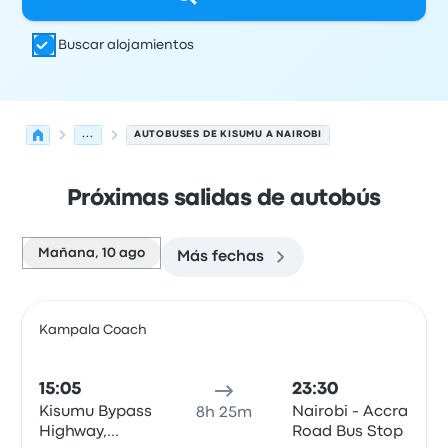
Buscar alojamientos
...
AUTOBUSES DE KISUMU A NAIROBI
Próximas salidas de autobús
Mañana, 10 ago
Más fechas
Las próximas salidas de Kisumu a Nairobi el 10 de agost
Operado por
Tipo de vehículo
Hora de salida
Ubicación d
Kampala Coach
Auto
15:05
23:30
Kisumu Bypass
Nairobi - Accra
8h 25m
Highway,
Road Bus Stop