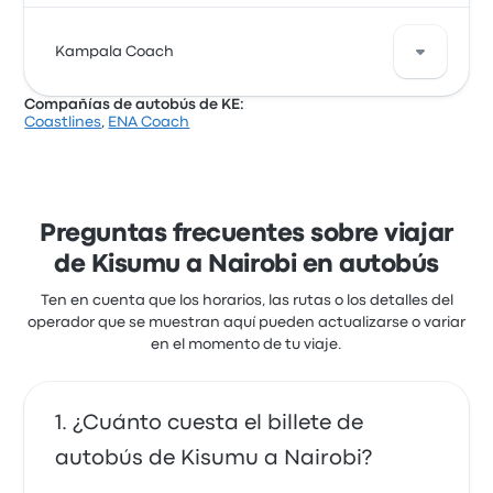
Royal Express s.r.o. ofrece 1 autobuses diarios de
Kampala Coach
Kisumu a Nairobi. Aunque el precio medio de este
viaje es de 20 €, puedes encontrar billetes a partir de
Compañías de autobús de KE:
20 €. El viaje entre las dos ciudades suele durar
Coastlines
,
ENA Coach
alrededor de 6 horas 25 minutos.
Kampala Coach ofrece 1 autobuses diarios de
Kisumu a Nairobi. Aunque el precio medio de este
viaje es de 18 €, puedes encontrar billetes a partir de
18 €. El viaje entre las dos ciudades suele durar
alrededor de 8 horas 25 minutos.
Preguntas frecuentes sobre viajar
de Kisumu a Nairobi en autobús
Ten en cuenta que los horarios, las rutas o los detalles del
operador que se muestran aquí pueden actualizarse o variar
en el momento de tu viaje.
¿Cuánto cuesta el billete de
autobús de Kisumu a Nairobi?