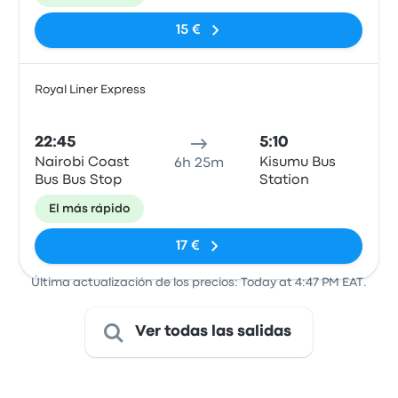
Highway,
Kisumu
15 €
Royal Liner Express
Auto
22:45
5:10
Nairobi Coast
Kisumu Bus
6h 25m
Bus Bus Stop
Station
El más rápido
17 €
Última actualización de los precios: Today at 4:47 PM EAT.
Ver todas las salidas