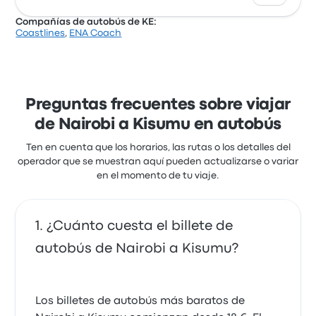
rápido dura alrededor de 6 horas 25 minutos. Royal
Compañías de autobús de KE:
Express s.r.o. te ofrece una solución económica para
Coastlines
,
ENA Coach
llegar a donde necesites.
Kampala Coach ofrece 1 salidas diarias y puedes
encontrar billetes a partir de 18 €. El trayecto más
rápido dura alrededor de 8 horas 25 minutos.
Kampala Coach te ofrece una solución económica
para llegar a donde necesites.
Preguntas frecuentes sobre viajar
de Nairobi a Kisumu en autobús
Ten en cuenta que los horarios, las rutas o los detalles del
operador que se muestran aquí pueden actualizarse o variar
en el momento de tu viaje.
¿Cuánto cuesta el billete de
autobús de Nairobi a Kisumu?
Los billetes de autobús más baratos de