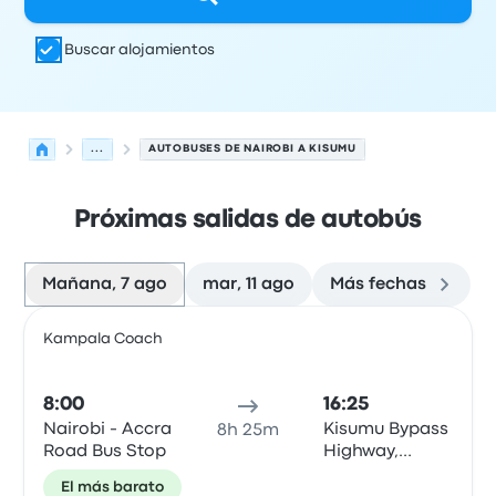
Buscar alojamientos
...
AUTOBUSES DE NAIROBI A KISUMU
Próximas salidas de autobús
Mañana, 7 ago
mar, 11 ago
Más fechas
Las próximas salidas de Nairobi a Kisumu el 7 de agosto
Operado por
Tipo de vehículo
Hora de salida
Ubicación d
Kampala Coach
Auto
8:00
16:25
Nairobi - Accra
Kisumu Bypass
8h 25m
Road Bus Stop
Highway,
Bypass
El más barato