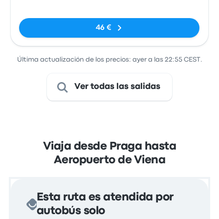
Station
Sin etiquetas
Florenc)
46 €
Última actualización de los precios: ayer a las 22:55 CEST.
Ver todas las salidas
Viaja desde Praga hasta
Aeropuerto de Viena
Esta ruta es atendida por
autobús solo