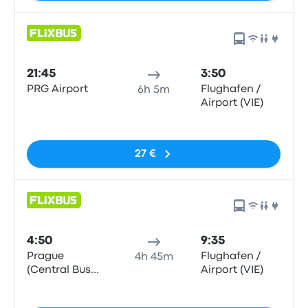
21:45
3:50
PRG Airport
Flughafen /
6h 5m
Airport (VIE)
Sin etiquetas
27 €
4:50
9:35
Prague
Flughafen /
4h 45m
(Central Bus
Airport (VIE)
Station
Sin etiquetas
Florenc)