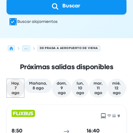
Buscar
Buscar alojamientos
...
DE PRAGA A AEROPUERTO DE VIENA
Próximas salidas disponibles
Hoy,
Mañana,
dom,
lun,
mar,
mié,
j
7
8 ago
9
10
11
12
ago
ago
ago
ago
ago
Las próximas salidas de Praga a Viena el 7 de agosto
Operado por
Tipo de vehículo
Hora de salida
Ubicación d
8:50
16:40