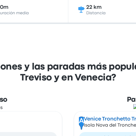
50m
22 km
uración media
Distancia
iones y las paradas más popu
Treviso y en Venecia?
iso
Pa
Venice Tronchetto Tr
A
Isola Nova del Tronchet