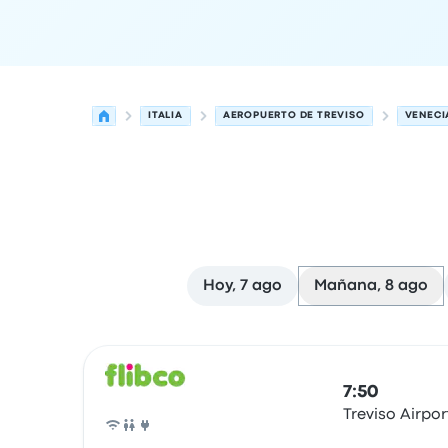
ITALIA
AEROPUERTO DE TREVISO
VENECI
Hoy, 7 ago
Mañana, 8 ago
Las próximas salidas de Treviso a Venecia el 8 
Operado por
Tipo de vehículo
Hora de salida
Ubi
7:50
Treviso Airpor
Autobús