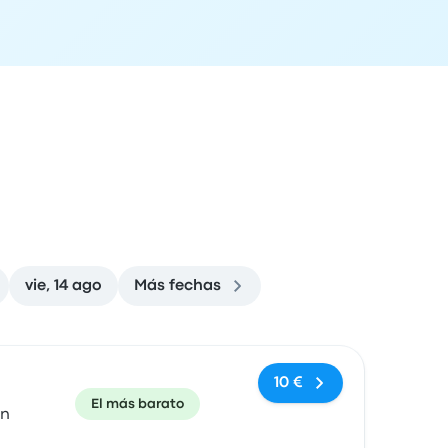
vie, 14 ago
Más fechas
ón de llegada
Recomendado
Precio y enlace de compra
10 €
El más barato
in