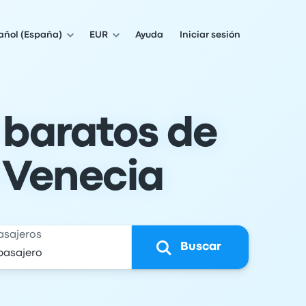
añol (España)
EUR
Ayuda
Iniciar sesión
 baratos de
 Venecia
asajeros
Buscar