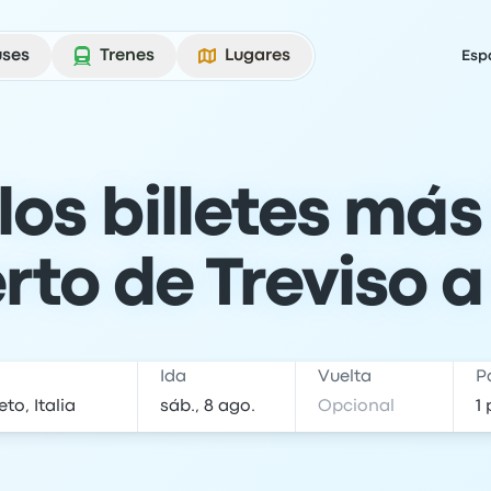
uses
Trenes
Lugares
Esp
los billetes más
rto de Treviso a
Ida
Vuelta
P