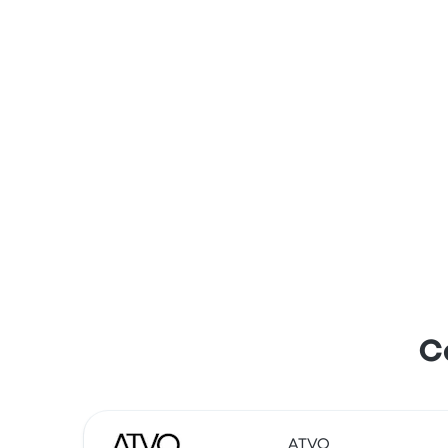
C
ATVO