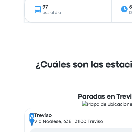
97
bus al día
D
¿Cuáles son las estac
Paradas en Trev
Treviso
A
Via Noalese, 63E , 31100 Treviso