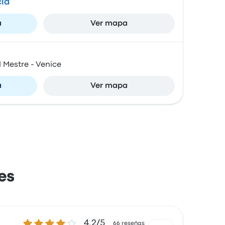
cia
a
Ver mapa
1 Mestre - Venice
a
Ver mapa
es
4.2 sobre 5 estrellas
4.2/5
66 reseñas