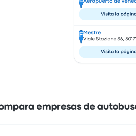
Aeropuerto de Vene
Visita la págin
Mestre
F
Viale Stazione 36, 3017
Visita la págin
ompara empresas de autobus