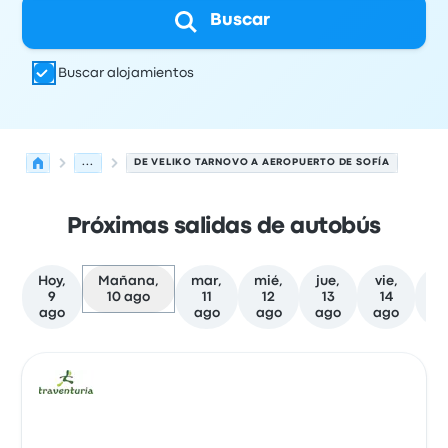
Buscar
Buscar alojamientos
...
DE VELIKO TARNOVO A AEROPUERTO DE SOFÍA
Próximas salidas de autobús
Hoy,
Mañana,
mar,
mié,
jue,
vie,
sá
9
10 ago
11
12
13
14
1
ago
ago
ago
ago
ago
a
Las próximas salidas de Veliko Tarnovo a Sofía el 10 de 
Operado por
Tipo de vehículo
Hora de salida
Ubicación d
Auto