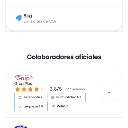
5kg
Emisiones de CO₂
Colaboradores oficiales
Grup Plus
3.8 sobre 5 estrellas
3.8/5
137 reseñas
Personal
4.2
Puntualidad
4.7
Limpieza
3.8
WiFi
1.7
Basándonos en 27 reseñas, Grup Plus ha obtenido