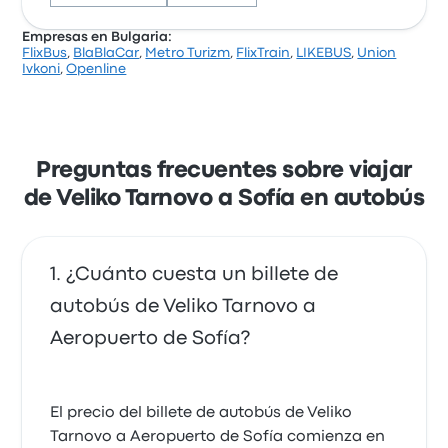
Empresas en Bulgaria:
FlixBus
,
BlaBlaCar
,
Metro Turizm
,
FlixTrain
,
LIKEBUS
,
Union
Basándose en 497 reseñas, la empresa ha obtenido
Ivkoni
,
Openline
una calificación de 3.9 estrellas en Busbud. Los
viajeros quedaron especialmente satisfechos con la
limpieza y el acceso al billete, pero a menudo se
quejaron de los enchufes. Los billetes de Infobus
para este viaje cuestan como mínimo 20 €
Preguntas frecuentes sobre viajar
de Veliko Tarnovo a Sofía en autobús
¿Cuánto cuesta un billete de
autobús de Veliko Tarnovo a
Aeropuerto de Sofía?
El precio del billete de autobús de Veliko
Tarnovo a Aeropuerto de Sofía comienza en