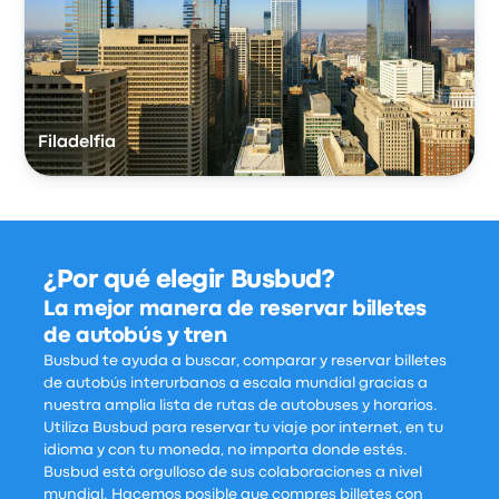
Filadelfia
¿Por qué elegir Busbud?
La mejor manera de reservar billetes
de autobús y tren
Busbud te ayuda a buscar, comparar y reservar billetes
de autobús interurbanos a escala mundial gracias a
nuestra amplia lista de rutas de autobuses y horarios.
Utiliza Busbud para reservar tu viaje por internet, en tu
idioma y con tu moneda, no importa donde estés.
Busbud está orgulloso de sus colaboraciones a nivel
mundial. Hacemos posible que compres billetes con