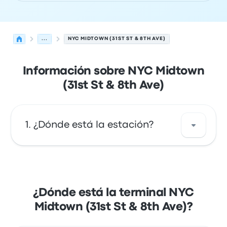
...
NYC MIDTOWN (31ST ST & 8TH AVE)
Información sobre NYC Midtown
(31st St & 8th Ave)
¿Dónde está la estación?
La dirección de NYC Midtown (31st St & 8th
Ave) es 300 W 31st St New York NY 10001 USA.
Mira la ubicación de esta parada de autobús
¿Dónde está la terminal NYC
de Nueva York en un mapa.
Midtown (31st St & 8th Ave)?