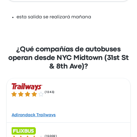
esta salida se realizará mañana
¿Qué compañías de autobuses
operan desde NYC Midtown (31st St
& 8th Ave)?
(
1243
)
4.1 sobre 5 estrellas
Adirondack Trailways
(
15002
)