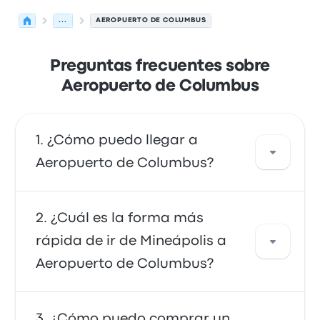
...
AEROPUERTO DE COLUMBUS
Preguntas frecuentes sobre
Aeropuerto de Columbus
¿Cómo puedo llegar a
Aeropuerto de Columbus?
Puedes ir en autobús, que ofrece acceso
¿Cuál es la forma más
directo al aeropuerto. También puedes ir en
rápida de ir de Mineápolis a
taxi o utilizar un servicio de transporte
Aeropuerto de Columbus?
compartido.
La forma más rápida de viajar desde y hacia
¿Cómo puedo comprar un