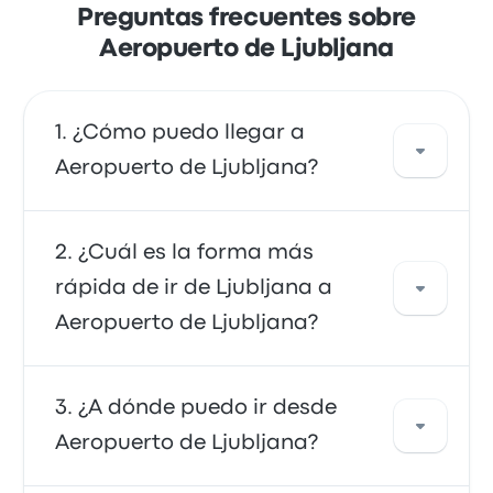
Preguntas frecuentes sobre
Aeropuerto de Ljubljana
¿Cómo puedo llegar a
Aeropuerto de Ljubljana?
Puedes ir en autobús, que ofrece acceso
¿Cuál es la forma más
directo al aeropuerto. También puedes ir en
rápida de ir de Ljubljana a
taxi o utilizar un servicio de transporte
Aeropuerto de Ljubljana?
compartido.
La forma más rápida de viajar desde y hacia
¿A dónde puedo ir desde
Aeropuerto de Ljubljana es en autobús, que
Aeropuerto de Ljubljana?
ofrece un cómodo medio de transporte a las
terminales del aeropuerto. Los autobuses