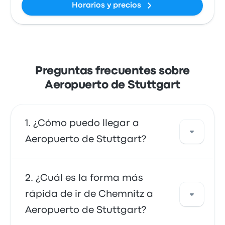
Horarios y precios
Preguntas frecuentes sobre
Aeropuerto de Stuttgart
¿Cómo puedo llegar a
Aeropuerto de Stuttgart?
Puedes ir en autobús, que ofrece acceso
¿Cuál es la forma más
directo al aeropuerto. También puedes ir en
rápida de ir de Chemnitz a
taxi o utilizar un servicio de transporte
Aeropuerto de Stuttgart?
compartido.