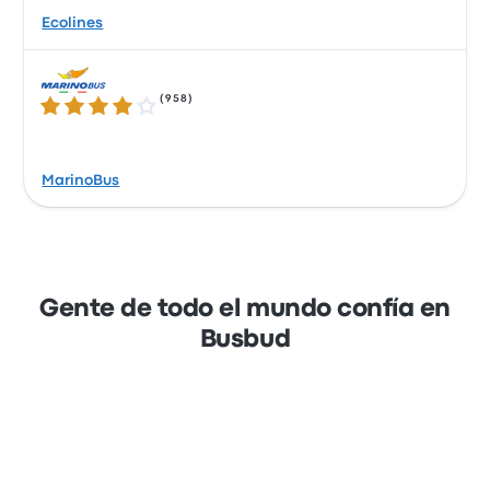
Ecolines
(
958
)
4.1 sobre 5 estrellas
MarinoBus
Gente de todo el mundo confía en
Busbud