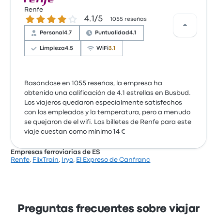
Renfe
4.1 sobre 5 estrellas
4.1/5
1055 reseñas
Personal
4.7
Puntualidad
4.1
Limpieza
4.5
WiFi
3.1
Basándose en 1055 reseñas, la empresa ha
obtenido una calificación de 4.1 estrellas en Busbud.
Los viajeros quedaron especialmente satisfechos
con los empleados y la temperatura, pero a menudo
se quejaron de el wifi. Los billetes de Renfe para este
viaje cuestan como mínimo 14 €
Empresas ferroviarias de ES
Renfe
,
FlixTrain
,
Iryo
,
El Expreso de Canfranc
Preguntas frecuentes sobre viajar