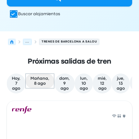
Buscar alojamientos
...
TRENES DE BARCELONA A SALOU
Próximas salidas de tren
Hoy,
Mañana,
dom,
lun,
mié,
jue,
7
8 ago
9
10
12
13
f
ago
ago
ago
ago
ago
Las próximas salidas de Barcelona a Salou el 8 de agos
Operado por
Tipo de vehículo
Hora de salida
Ubicación d
Tren