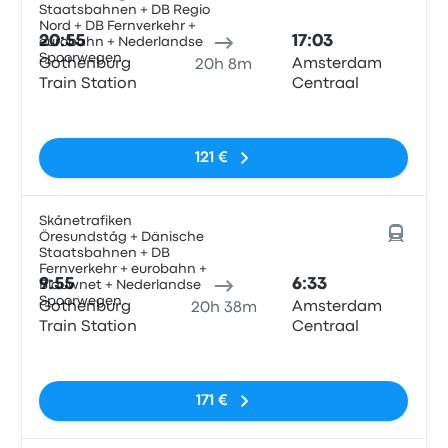
Staatsbahnen + DB Regio
Nord + DB Fernverkehr +
20:55
17:03
eurobahn + Nederlandse
Spoorwegen
Gothenburg
Amsterdam
20h 8m
Train Station
Centraal
Sin etiquetas
121 €
Skånetrafiken
Öresundståg + Dänische
Staatsbahnen + DB
Fernverkehr + eurobahn +
9:55
6:33
Blauwnet + Nederlandse
Spoorwegen
Gothenburg
Amsterdam
20h 38m
Train Station
Centraal
Sin etiquetas
171 €