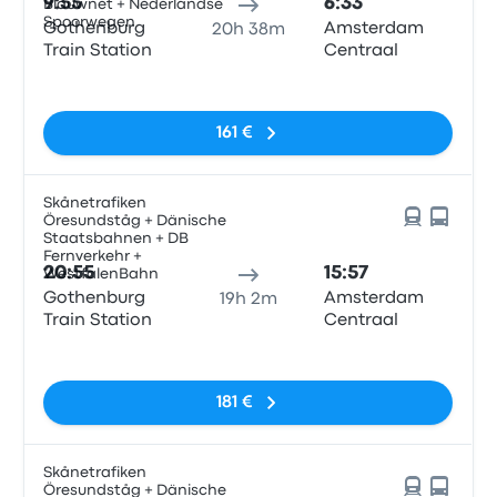
9:55
6:33
Blauwnet + Nederlandse
Spoorwegen
Gothenburg
Amsterdam
20h 38m
Train Station
Centraal
Sin etiquetas
161 €
Skånetrafiken
Öresundståg + Dänische
Staatsbahnen + DB
Fernverkehr +
20:55
15:57
WestfalenBahn
Gothenburg
Amsterdam
19h 2m
Train Station
Centraal
Sin etiquetas
181 €
Skånetrafiken
Öresundståg + Dänische