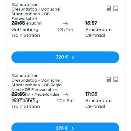
Skånetrafiken
Öresundståg + Dänische
Staatsbahnen + DB
Fernverkehr +
20:55
15:57
WestfalenBahn
Gothenburg
Amsterdam
19h 2m
Train Station
Centraal
Sin etiquetas
320 €
Skånetrafiken
Öresundståg + Dänische
Staatsbahnen + DB Regio
Nord + DB Fernverkehr +
20:55
17:03
eurobahn + Nederlandse
Spoorwegen
Gothenburg
Amsterdam
20h 8m
Train Station
Centraal
Sin etiquetas
298 €