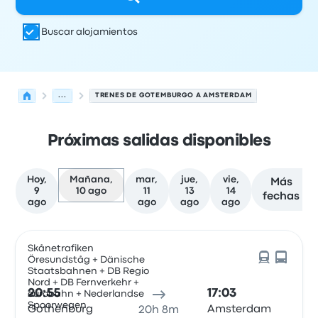
Buscar alojamientos
...
TRENES DE GOTEMBURGO A AMSTERDAM
Próximas salidas disponibles
Hoy,
Mañana,
mar,
jue,
vie,
Más
9
10 ago
11
13
14
fechas
ago
ago
ago
ago
Las próximas salidas de Gotemburgo a Amsterdam el 10
Operado por
Tipo de vehículo
Hora de salida
Ubicación d
Skånetrafiken
Öresundståg + Dänische
Staatsbahnen + DB Regio
Nord + DB Fernverkehr +
20:55
17:03
eurobahn + Nederlandse
Spoorwegen
Gothenburg
Amsterdam
20h 8m