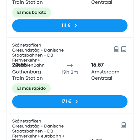
Train Station
Centraal
El más barato
111 €
Skånetrafiken
Öresundståg + Dänische
Staatsbahnen + DB
Fernverkehr +
20:55
15:57
WestfalenBahn
Gothenburg
Amsterdam
19h 2m
Train Station
Centraal
El más rápido
171 €
Skånetrafiken
Öresundståg + Dänische
Staatsbahnen + DB
Fernverkehr + eurobahn +