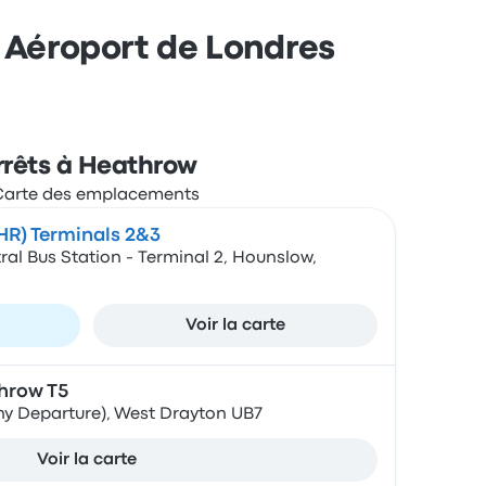
à Aéroport de Londres
rrêts à Heathrow
HR) Terminals 2&3
al Bus Station - Terminal 2, Hounslow,
Voir la carte
hrow T5
ny Departure), West Drayton UB7
Voir la carte