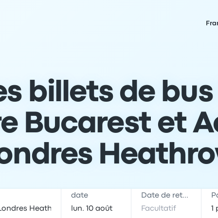
Fra
es billets de bus
re Bucarest et A
ondres Heathr
date
Date de retour
P