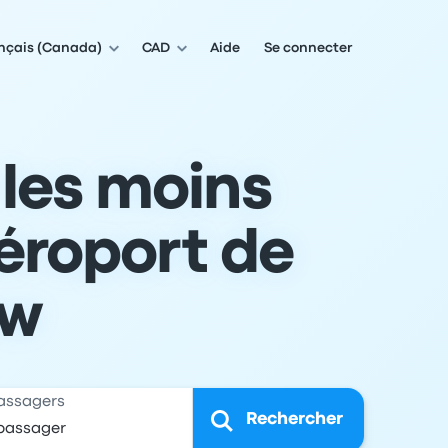
nçais (Canada)
CAD
Aide
Se connecter
 les moins
éroport de
ow
assagers
Rechercher