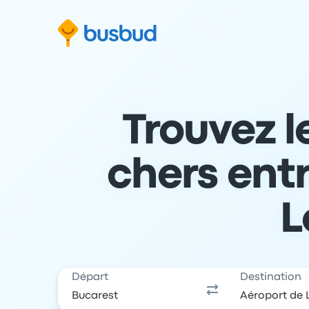
 au formulaire de recherche
Aller au pied de page
Aller au contenu
Trouvez l
chers ent
L
Départ
Destination