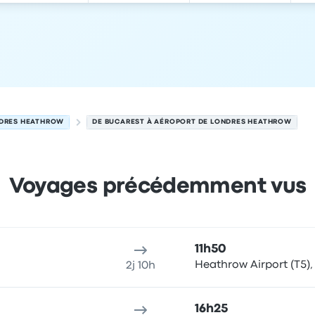
NDRES HEATHROW
DE BUCAREST À AÉROPORT DE LONDRES HEATHROW
Voyages précédemment vus
 9 août
u de départ
Durée du voyage
Heure d'arrivée
Lieu d'arrivée
Pr
11h50
Heathrow Airport (T5), 
2j 10h
16h25