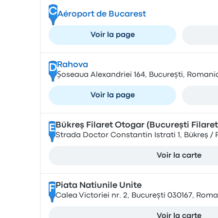
C
Aéroport de Bucarest
Voir la page
Rahova
D
Șoseaua Alexandriei 164, București, Romani
Voir la page
Bükreş Filaret Otogar (Bucureşti Filaret
E
Strada Doctor Constantin Istrati 1, Bükreş 
Voir la carte
Piata Natiunile Unite
F
Calea Victoriei nr. 2, București 030167, Rom
Voir la carte