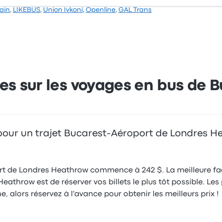
rain
,
LIKEBUS
,
Union Ivkoni
,
Openline
,
GAL Trans
es sur les voyages en bus de 
us pour un trajet Bucarest-Aéroport de Londres 
port de Londres Heathrow commence à 242 $. La meilleure faç
throw est de réserver vos billets le plus tôt possible. Les
 alors réservez à l'avance pour obtenir les meilleurs prix !