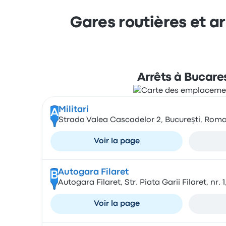
Gares routières et a
Arrêts à Bucare
Militari
A
Strada Valea Cascadelor 2, București, Rom
Voir la page
Autogara Filaret
B
Autogara Filaret, Str. Piata Garii Filaret, nr
Voir la page