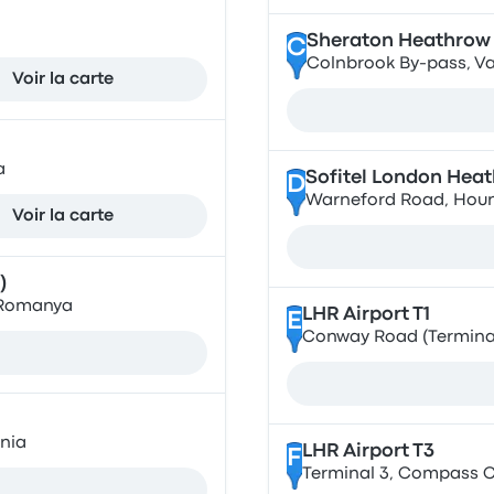
Sheraton Heathrow 
C
Colnbrook By-pass, Va
Voir la carte
a
Sofitel London Hea
D
Warneford Road, Hou
Voir la carte
)
/ Romanya
LHR Airport T1
E
Conway Road (Terminal 
ania
LHR Airport T3
F
Terminal 3, Compass C