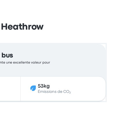
s Heathrow
 bus
sente une excellente valeur pour
53kg
Émissions de CO₂