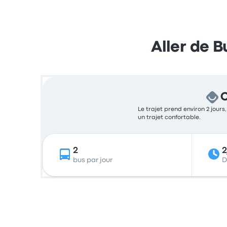
Aller de 
C
Le trajet prend environ 2 jours
un trajet confortable.
2
2
bus par jour
D