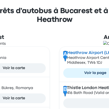
rrêts d'autobus à Bucarest et 
Heathrow
st
A
Heathrow Airport (L
A
ania
Heathrow Airport Centr
Middlesex, TW6 1DJ
Voir la carte
Voir la page
Thistle London Heat
. 1, Bükreş, Romanya
B
416 Bath Road (Valid a
Voir la carte