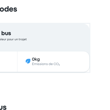
hodes
 bus
aleur pour un trajet
0kg
Émissions de CO₂
us