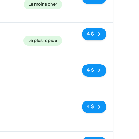
Le moins cher
4 $
Le plus rapide
Pas de balises
4 $
Pas de balises
4 $