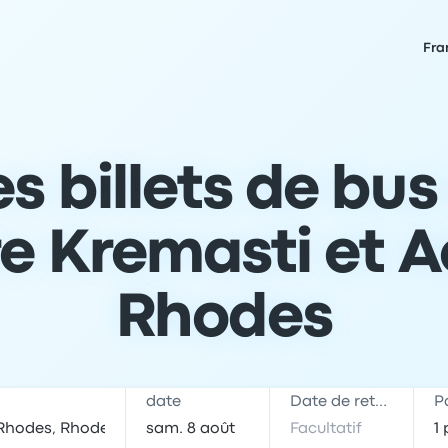
Fra
es billets de bus
re Kremasti et A
Rhodes
date
Date de retour
P