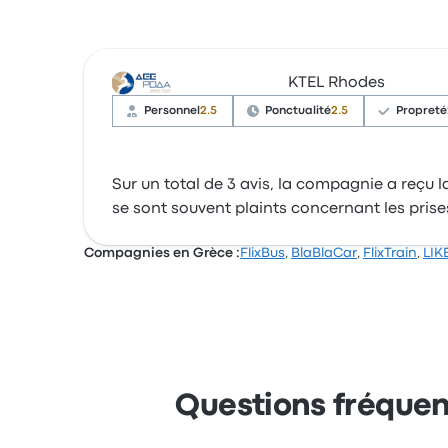
KTEL Rhodes
Personnel
2.5
Ponctualité
2.5
Propreté
Sur un total de 3 avis, la compagnie a reçu l
se sont souvent plaints concernant les prise
Compagnies en Grèce :
FlixBus
,
BlaBlaCar
,
FlixTrain
,
LIK
Questions fréquen