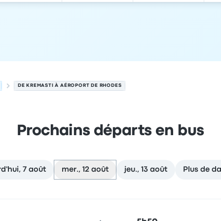
DE KREMASTI À AÉROPORT DE RHODES
Prochains départs en bus
d'hui, 7 août
mer., 12 août
jeu., 13 août
Plus de d
2 août
u de départ
Durée du voyage
Heure d'arrivée
Lieu d'arrivée
R