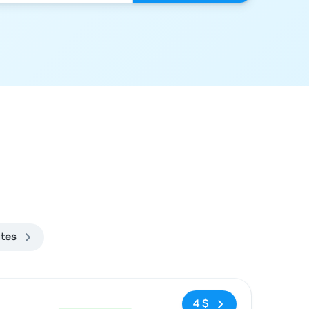
ates
ecommandé
Prix et lien de réservation
4 $