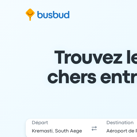
 au formulaire de recherche
Aller au pied de page
Aller au contenu
Trouvez l
chers ent
Départ
Destination