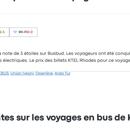
2.5
Wi-Fi
0.0
a note de 3 étoiles sur Busbud. Les voyageurs ont été conquis
s électriques. Le prix des billets KTEL Rhodes pour ce voy
EBUS
,
Union Ivkoni
,
Openline
,
Arda Tur
tes sur les voyages en bus de