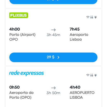
Bus
4h00
7h45
Porto (Airport)
Aeroporto
3h 45m
OPO
Lisboa
Pas de balises
29 $
Bus
0h50
4h40
Aeroporto do
AEROPUERTO
3h 50m
Porto (OPO)
LISBOA
Pas de balises