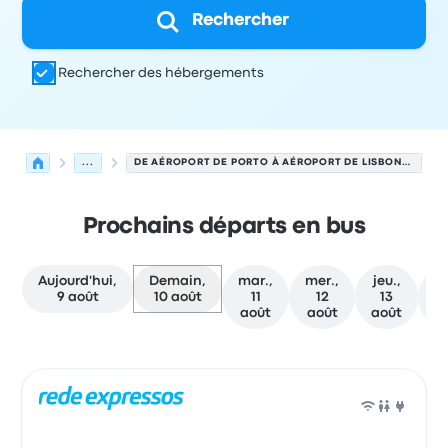
Rechercher
Rechercher des hébergements
...
DE AÉROPORT DE PORTO À AÉROPORT DE LISBONNE
Prochains départs en bus
Aujourd'hui,
Demain,
mar.,
mer.,
jeu.,
ve
9 août
10 août
11
12
13
août
août
août
a
Prochains départs de Porto vers Lisbonne le 10 août
Opéré par
Type de véhicule
Heure de départ
Lieu de dép
Bus