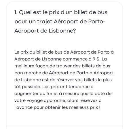
Le trajet c'est très bien passé. Le bus est propre et
l’ordre.
très confortable, seul bémol il n'y avait pas de prise
Le chauffeur est parti sans nous durant la pause car
5.0 sur 5 étoiles
pour recharger mon matériel électrique
Quel est le prix d'un billet de bus
nous avions uniquement 10 minutes et nous avons
Georges C.
contrairement aux indications sur internet.
légèrement dépassé. Nous avons dû courir après le
1 mai 2023
pour un trajet Aéroport de Porto-
5.0 sur 5 étoiles
bus pour le rattraper. Toutes nos affaires étaient
Nicolas S.
encore à l intérieur. Nous avions les premières places
Aéroport de Lisbonne?
10 octobre 2019
à l avant alors impossible de rater notre absence.
2.0 sur 5 étoiles
Sandrine L.
12 août 2019
Le chauffeur conduisait a grande vitesse a mon
Le prix du billet de bus de Aéroport de Porto à
sens mais il était par contre très expérimenté
Aéroport de Lisbonne commence à 9 $. La
4.0 sur 5 étoiles
meilleure façon de trouver des billets de bus
Nassima C.
17 août 2019
bon marché de Aéroport de Porto à Aéroport
de Lisbonne est de réserver vos billets le plus
tôt possible. Les prix ont tendance à
Tout à fait correct. Le confort des bus est bon, j'ai
augmenter au fur et à mesure que la date de
l'impression qu'il est compliqué de discuter en une
votre voyage approche, alors réservez à
autre langue que le portugais. Les toilettes n'étaient
l'avance pour obtenir les meilleurs prix !
pas accessibles.
4.0 sur 5 étoiles
Manuel A.
1 octobre 2018