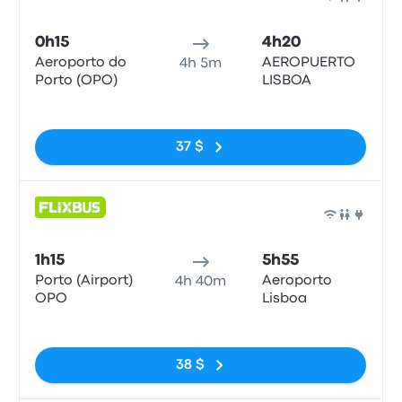
Bus
0h15
4h20
Aeroporto do
AEROPUERTO
4h 5m
Porto (OPO)
LISBOA
Pas de balises
37 $
Bus
1h15
5h55
Porto (Airport)
Aeroporto
4h 40m
OPO
Lisboa
Pas de balises
38 $