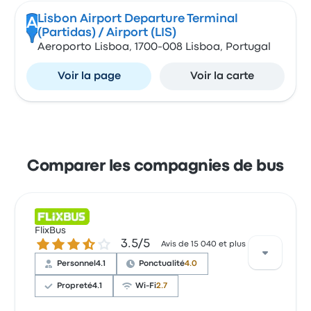
Lisbon Airport Departure Terminal
A
(Partidas) / Airport (LIS)
Aeroporto Lisboa, 1700-008 Lisboa, Portugal
Voir la page
Voir la carte
Comparer les compagnies de bus
FlixBus
3.5 sur 5 étoiles
3.5/5
Avis de 15 040 et plus
Personnel
4.1
Ponctualité
4.0
Propreté
4.1
Wi-Fi
2.7