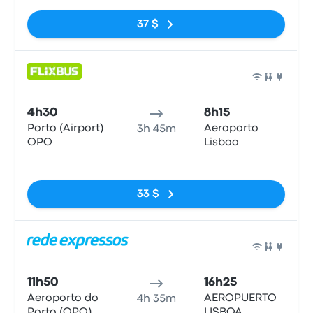
37 $
Bus
4h30
8h15
Porto (Airport)
Aeroporto
3h 45m
OPO
Lisboa
Pas de balises
33 $
Bus
11h50
16h25
Aeroporto do
AEROPUERTO
4h 35m
Porto (OPO)
LISBOA