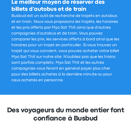
Le meilleur moyen de réserver des
billets d'autobus et de train
Busbud est un outil de recherche de trajets en autobus
et en train. Nous vous proposons les trajets, les horaires
et les prix offerts par Myo Sat Thit ainsi que d'autres
compagnies d'autobus et de train. Vous pouvez
comparer les prix, les services offerts à bord ainsi que les
horaires pour un trajet en particulier. Si vous trouvez un
trajet qui vous convient, vous pouvez acheter votre billet
Myo Sat Thit sur notre site. N'oubliez pas que les trains
sont parfois complets. Myo Sat Thit et les autres
compagnies vous feront en général payer plus cher
pour des billets achetés à la dernière minute ou pour
ceux achetés en personne.
Des voyageurs du monde entier font
confiance à Busbud