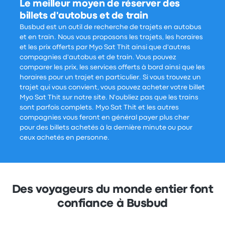
Le meilleur moyen de réserver des
billets d'autobus et de train
Busbud est un outil de recherche de trajets en autobus
et en train. Nous vous proposons les trajets, les horaires
et les prix offerts par Myo Sat Thit ainsi que d'autres
compagnies d'autobus et de train. Vous pouvez
comparer les prix, les services offerts à bord ainsi que les
horaires pour un trajet en particulier. Si vous trouvez un
trajet qui vous convient, vous pouvez acheter votre billet
Myo Sat Thit sur notre site. N'oubliez pas que les trains
sont parfois complets. Myo Sat Thit et les autres
compagnies vous feront en général payer plus cher
pour des billets achetés à la dernière minute ou pour
ceux achetés en personne.
Des voyageurs du monde entier font
confiance à Busbud