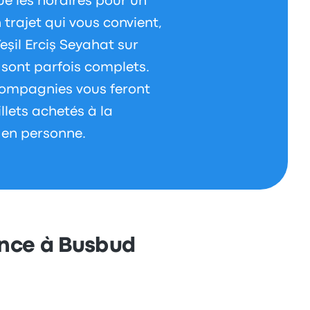
que les horaires pour un
n trajet qui vous convient,
eşil Erciş Seyahat sur
s sont parfois complets.
 compagnies vous feront
llets achetés à la
 en personne.
ance à Busbud