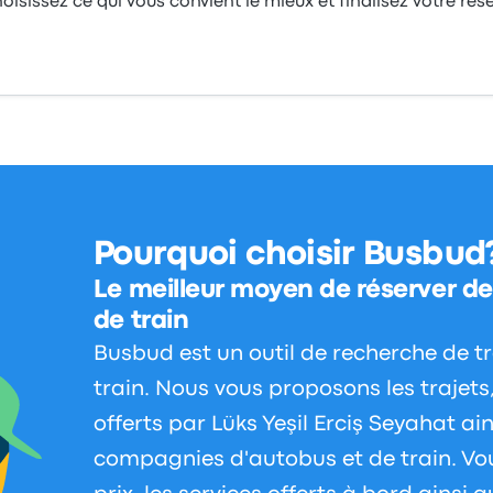
choisissez ce qui vous convient le mieux et finalisez votre rés
Pourquoi choisir Busbud
Le meilleur moyen de réserver des
de train
Busbud est un outil de recherche de t
train. Nous vous proposons les trajets, 
offerts par Lüks Yeşil Erciş Seyahat ai
compagnies d'autobus et de train. Vo