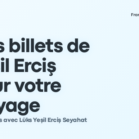
Fra
 billets de
l Erciş
r votre
yage
 avec Lüks Yeşil Erciş Seyahat