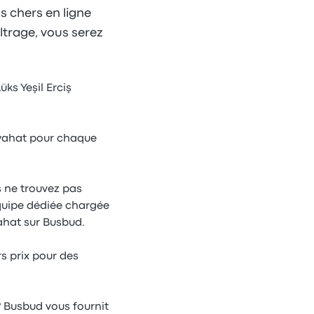
s chers en ligne
iltrage, vous serez
üks Yeşil Erciş
Seyahat pour chaque
s ne trouvez pas
 équipe dédiée chargée
yahat sur Busbud.
rs prix pour des
? Busbud vous fournit