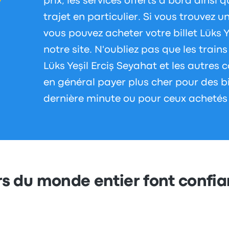
prix, les services offerts à bord ainsi 
trajet en particulier. Si vous trouvez u
vous pouvez acheter votre billet Lüks Y
notre site. N'oubliez pas que les train
Lüks Yeşil Erciş Seyahat et les autres
en général payer plus cher pour des bi
dernière minute ou pour ceux achetés
s du monde entier font confi