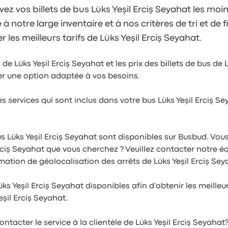
ez vos billets de bus Lüks Yeşil Erciş Seyahat les moin
 notre large inventaire et à nos critères de tri et de f
 les meilleurs tarifs de Lüks Yeşil Erciş Seyahat.
de Lüks Yeşil Erciş Seyahat et les prix des billets de bus de L
er une option adaptée à vos besoins.
s services qui sont inclus dans votre bus Lüks Yeşil Erciş 
us Lüks Yeşil Erciş Seyahat sont disponibles sur Busbud. Vou
l Erciş Seyahat que vous cherchez ? Veuillez contacter notre
ormation de géolocalisation des arrêts de Lüks Yeşil Erciş Se
ks Yeşil Erciş Seyahat disponibles afin d'obtenir les meilleu
şil Erciş Seyahat.
ntacter le service à la clientèle de Lüks Yeşil Erciş Seyahat