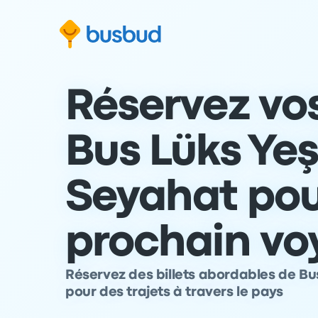
 au formulaire de recherche
Aller au pied de page
Aller au contenu
Réservez vos
Bus Lüks Yeşi
Seyahat pou
prochain vo
Réservez des billets abordables de Bus
pour des trajets à travers le pays