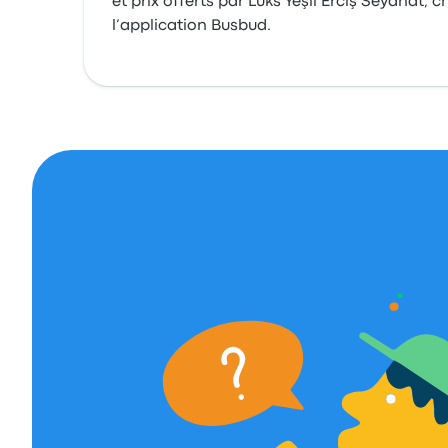
et prix offerts par Lüks Yeşil Erciş Seyahat, 
l’application Busbud.