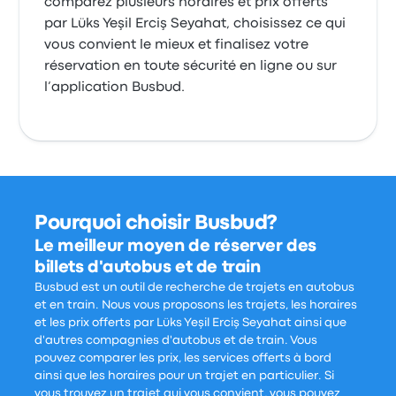
comparez plusieurs horaires et prix offerts
par Lüks Yeşil Erciş Seyahat, choisissez ce qui
vous convient le mieux et finalisez votre
réservation en toute sécurité en ligne ou sur
l’application Busbud.
Pourquoi choisir Busbud?
Le meilleur moyen de réserver des
billets d'autobus et de train
Busbud est un outil de recherche de trajets en autobus
et en train. Nous vous proposons les trajets, les horaires
et les prix offerts par Lüks Yeşil Erciş Seyahat ainsi que
d'autres compagnies d'autobus et de train. Vous
pouvez comparer les prix, les services offerts à bord
ainsi que les horaires pour un trajet en particulier. Si
vous trouvez un trajet qui vous convient, vous pouvez