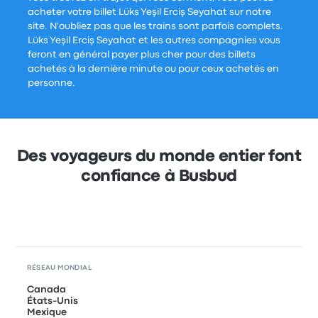
acheter votre billet Lüks Yeşil Erciş Seyahat sur notre
site. N'oubliez pas que les trains sont parfois complets.
Lüks Yeşil Erciş Seyahat et les autres compagnies vous
feront en général payer plus cher pour des billets
achetés à la dernière minute ou pour ceux achetés en
personne.
Des voyageurs du monde entier font
confiance à Busbud
RÉSEAU MONDIAL
Canada
États-Unis
Mexique