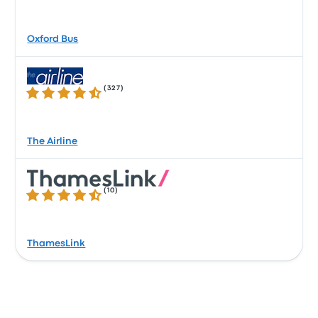
Oxford Bus
(
327
)
4.5 sur 5 étoiles
The Airline
(
10
)
4.6 sur 5 étoiles
ThamesLink