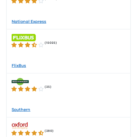
4.2 sur 5 étoiles
National Express
(
15025
)
3.5 sur 5 étoiles
FlixBus
(
35
)
4.1 sur 5 étoiles
Southern
(
380
)
4.4 sur 5 étoiles