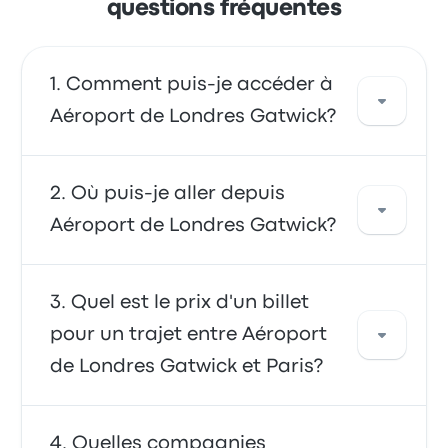
questions fréquentes
Comment puis-je accéder à
Aéroport de Londres Gatwick?
Vous pouvez prendre le bus ou le train, qui
Où puis-je aller depuis
offrent un accès direct à l'aéroport. Vous
Aéroport de Londres Gatwick?
pouvez également prendre un taxi ou utiliser
un service de covoiturage.
Depuis Aéroport de Londres Gatwick, vous
Quel est le prix d'un billet
pouvez voyager vers de nombreuses
pour un trajet entre Aéroport
destinations, les plus populaires étant West
de Londres Gatwick et Paris?
Hampstead Thameslink, London Stratford
City Bus Station et London Stratford City Bus
Station. Utilisez notre outil de recherche pour
En général, un billet entre Aéroport de
Quelles compagnies
trouver les meilleurs prix et horaires pour