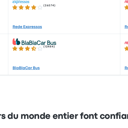
(
26574
)
4.2 sur 5 étoiles
4.
Rede Expressos
R
(
12484
)
3.7 sur 5 étoiles
4.
BlaBlaCar Bus
R
s du monde entier font confi