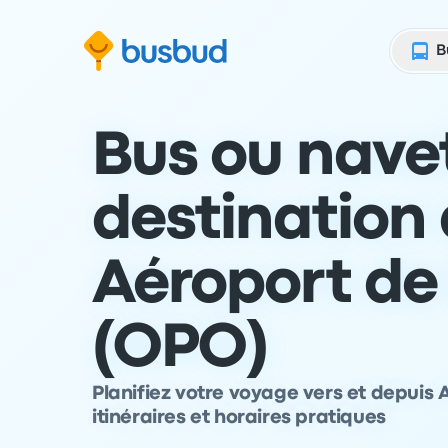
 au formulaire de recherche
Aller au pied de page
Aller au contenu
B
Bus ou nave
destination
Aéroport de
(OPO)
Planifiez votre voyage vers et depuis
itinéraires et horaires pratiques