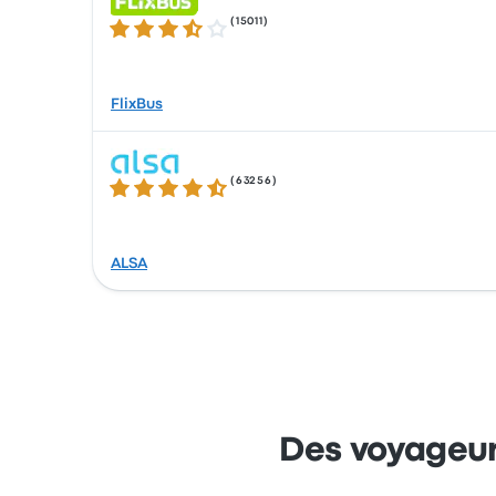
(
15011
)
3.5 sur 5 étoiles
FlixBus
(
63256
)
4.3 sur 5 étoiles
ALSA
Des voyageur