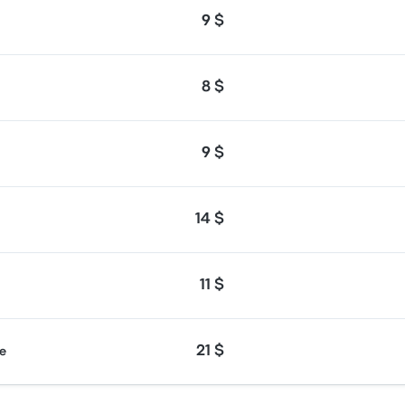
9 $
8 $
9 $
14 $
11 $
21 $
e