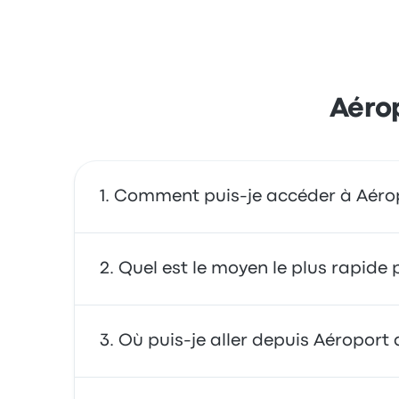
Aérop
Comment puis-je accéder à Aérop
Vous pouvez vous déplacer en bus afin d'acc
Quel est le moyen le plus rapide
covoiturage.
Le moyen le plus rapide de se déplacer vers 
Où puis-je aller depuis Aéroport 
Les bus sont souvent abordables, fiables et 