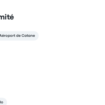
imité
à Aéroport de Catane
lo