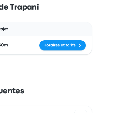
 de Trapani
Actions
ajet
40m
Horaires et tarifs
quentes