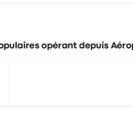
s en ligne avec Busbud. Réglez facilement vos trajets par cart
pulaires opérant depuis Aérop