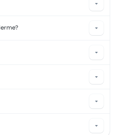
e un taxi ou utiliser un service de
alerme?
rendre facilement aux terminaux de
 le transport privilégié de nombreux
 étant Terminal Bus Palermo, Palermo
ires pour votre voyage.
Autoservizi Salemi et dure environ 1h 24m.
ets quotidiens, le premier bus partant à