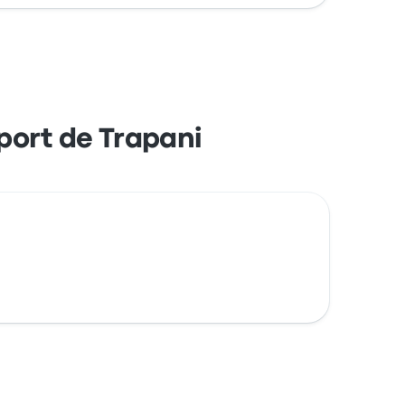
e de crédit (Mastercard, Visa, Amex, etc.),
ort de Trapani