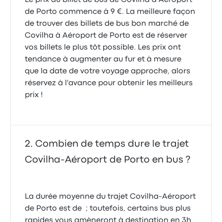
Le prix du billet de bus de Covilha à Aéroport
de Porto commence à 9 €. La meilleure façon
de trouver des billets de bus bon marché de
Très bien. Pas de prise charge pour le téléphone….
Dommage!
Covilha à Aéroport de Porto est de réserver
5.0 sur 5 étoiles
vos billets le plus tôt possible. Les prix ont
Sylvie G.
16 mai 2023
tendance à augmenter au fur et à mesure
que la date de votre voyage approche, alors
réservez à l'avance pour obtenir les meilleurs
prix !
Combien de temps dure le trajet
Covilha-Aéroport de Porto en bus ?
La durée moyenne du trajet Covilha-Aéroport
de Porto est de ; toutefois, certains bus plus
rapides vous amèneront à destination en 3h