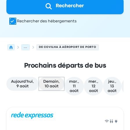
Rechercher
Rechercher des hébergements
...
DE COVILHA À AÉROPORT DE PORTO
Prochains départs de bus
Aujourd'hui,
Demain,
mar.,
mer.,
jeu.,
ve
9 août
10 août
11
12
13
août
août
août
a
Prochains départs de Covilha vers Porto le 10 août
Opéré par
Type de véhicule
Heure de départ
Lieu de dép
Bus