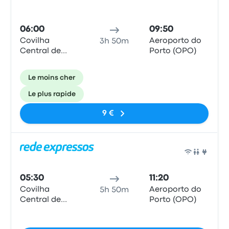
06:00
09:50
Covilha
Aeroporto do
3h 50m
Central de
Porto (OPO)
Camionagem
Le moins cher
Le plus rapide
9 €
Bus
05:30
11:20
Covilha
Aeroporto do
5h 50m
Central de
Porto (OPO)
Camionagem
Pas de balises