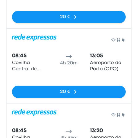
Camionagem
Pas de balises
20 €
Bus
08:45
13:05
Covilha
Aeroporto do
4h 20m
Central de
Porto (OPO)
Camionagem
Pas de balises
20 €
Bus
08:45
13:20
Covilha
Aeroporto do