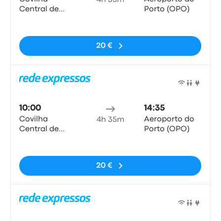
4h 35m
Central de
Porto (OPO)
Camionagem
Pas de balises
20 €
Bus
10:00
14:35
Covilha
Aeroporto do
4h 35m
Central de
Porto (OPO)
Camionagem
Pas de balises
20 €
Bus