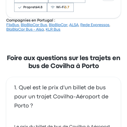
concernant le Wi-Fi. Le prix des billets FlixBus pour ce
voyage commencer à 11 €
Propreté
4.8
Wi-Fi
3.7
Compagnies en Portugal :
FlixBus
,
BlaBlaCar Bus
,
BlaBlaCar
,
ALSA
,
Rede Expressos
,
Les utilisateurs rapportent que le voyage s'est
BlaBlaCar Bus - Alsa
,
KLR Bus
bien passé dans l'ensemble. Cependant,
certains regrettent l'absence de prises pour
charger leurs téléphones pendant le trajet.
Citi Express Covilha Porto avis clients
Foire aux questions sur les trajets en
récents
bus de Covilha à Porto
Je pas où mon ticket por la voiage et je doivent
acheter un autre et gaspiller duplex de le argent.
1.0 sur 5 étoiles
Erica S.
Quel est le prix d'un billet de bus
13 octobre 2023
pour un trajet Covilha-Aéroport de
Porto ?
Rien à redire cela c'est bien passé
4.0 sur 5 étoiles
Nadine M.
15 septembre 2024