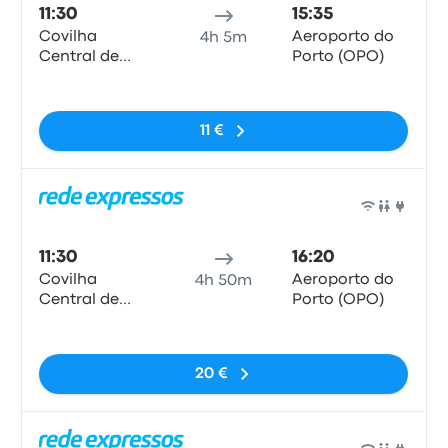
11:30
15:35
Covilha
Aeroporto do
4h 5m
Central de
Porto (OPO)
Camionagem
Pas de balises
11 €
Bus
11:30
16:20
Covilha
Aeroporto do
4h 50m
Central de
Porto (OPO)
Camionagem
Pas de balises
20 €