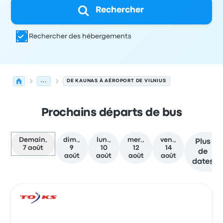
Rechercher
Rechercher des hébergements
...
DE KAUNAS À AÉROPORT DE VILNIUS
Prochains départs de bus
Demain,
dim.,
lun.,
mer.,
ven.,
Plus
7 août
9
10
12
14
de
août
août
août
août
dates
Prochains départs de Kaunas vers Vilnius le 7 août
Opéré par
Type de véhicule
Heure de départ
Lieu de dép
Bus