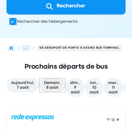
Rechercher
Rechercher des hébergements
...
DE AÉROPORT DE PORTO À AVEIRO BUS TERMINAL
Prochains départs de bus
Aujourd'hui,
Demain,
dim.,
lun.,
mar.,
me
7 août
8 août
9
10
11
août
août
août
a
Prochains départs de Porto vers Aveiro le 8 août
Opéré par
Type de véhicule
Heure de départ
Lieu de dép
Bus