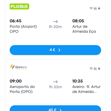
Bus
06:45
08:05
Porto (Airport)
Artur de
1h 20m
OPO
Almeida Eça
Pas de balises
4 €
Bus
09:00
10:35
Aeroporto do
Aveiro- R. Artur
1h 35m
Porto (OPO)
de Almeida
Eça, 3800-111
Pas de balises
Aveiro - Cais 10
45 €