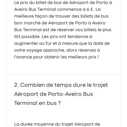
Le prix du billet de bus de Aéroport de Porto à
11 juillet 2025
Aveiro Bus Terminal commence à 6 €. La
meilleure façon de trouver des billets de bus
Très ponctuel! Bus confortable, rien a redire.
bon marché de Aéroport de Porto à Aveiro
5.0 sur 5 étoiles
Bus Terminal est de réserver vos billets le plus
Lara M.
25 avril 2025
tôt possible. Les prix ont tendance à
augmenter au fur et à mesure que la date de
votre voyage approche, alors réservez à
l'avance pour obtenir les meilleurs prix !
Combien de temps dure le trajet
Aéroport de Porto-Aveiro Bus
Terminal en bus ?
La durée moyenne du trajet Aéroport de