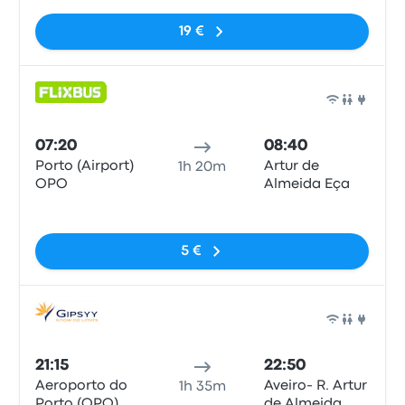
19 €
Bus
07:20
08:40
Porto (Airport)
Artur de
1h 20m
OPO
Almeida Eça
Pas de balises
5 €
Bus
21:15
22:50
Aeroporto do
Aveiro- R. Artur
1h 35m
Porto (OPO)
de Almeida