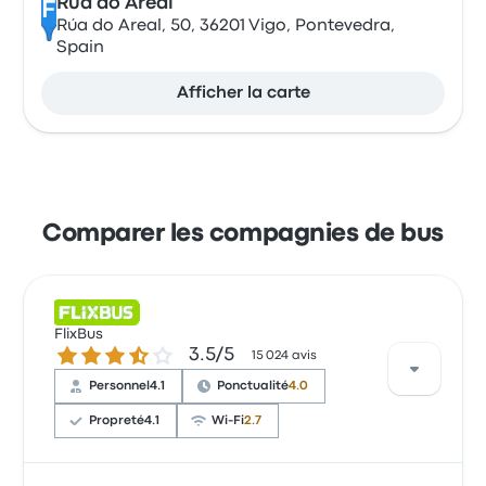
Rúa do Areal
F
Rúa do Areal, 50, 36201 Vigo, Pontevedra,
Spain
Afficher la carte
Comparer les compagnies de bus
FlixBus
3.5 sur 5 étoiles
3.5/5
15 024 avis
Personnel
4.1
Ponctualité
4.0
Propreté
4.1
Wi-Fi
2.7