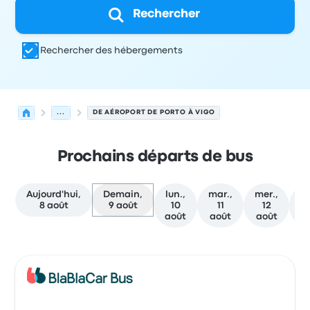
Rechercher
Rechercher des hébergements
...
DE AÉROPORT DE PORTO À VIGO
Prochains départs de bus
Aujourd'hui,
Demain,
lun.,
mar.,
mer.,
je
8 août
9 août
10
11
12
août
août
août
a
Prochains départs de Porto vers Vigo le 9 août
Opéré par
Type de véhicule
Heure de départ
Lieu de dép
Bus