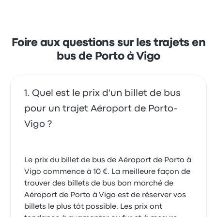
de 4.1 étoiles sur Busbud. Les voyageurs ont été
conquis par la propreté et l'accessibilité des billets,
mais ils se sont souvent plaints concernant le Wi-Fi.
Le prix des billets Rede Expressos pour ce voyage
commencer à 14 €
Foire aux questions sur les trajets en
bus de Porto à Vigo
Quel est le prix d'un billet de bus
pour un trajet Aéroport de Porto-
Vigo ?
Le prix du billet de bus de Aéroport de Porto à
Vigo commence à 10 €. La meilleure façon de
trouver des billets de bus bon marché de
Aéroport de Porto à Vigo est de réserver vos
billets le plus tôt possible. Les prix ont