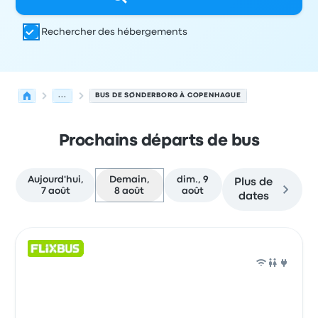
Rechercher des hébergements
...
BUS DE SØNDERBORG À COPENHAGUE
Prochains départs de bus
Aujourd'hui,
Demain,
dim., 9
Plus de
7 août
8 août
août
dates
Prochains départs de Sønderborg vers Copenhague le 8
Opéré par
Type de véhicule
Heure de départ
Lieu de dép
Bus